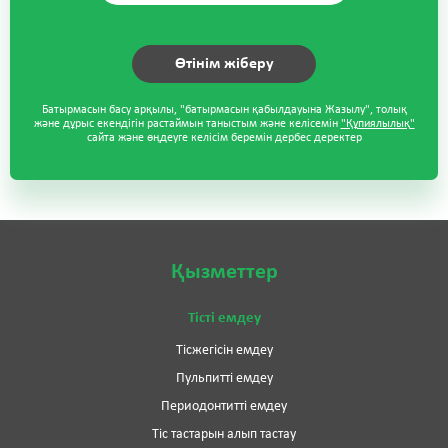
Батырмасын басу арқылы, "батырмасын қабылдауына Жазылу", толық
және дұрыс екендігін растаймын таныстым және келісемін
"Құпиялылық"
сайта және өңдеуге келісім беремін дербес деректер
Қызметтер
Тісті емдеу
Тісжегісін емдеу
Пульпитті емдеу
Периодонтитті емдеу
Тіс тастарын алып тастау