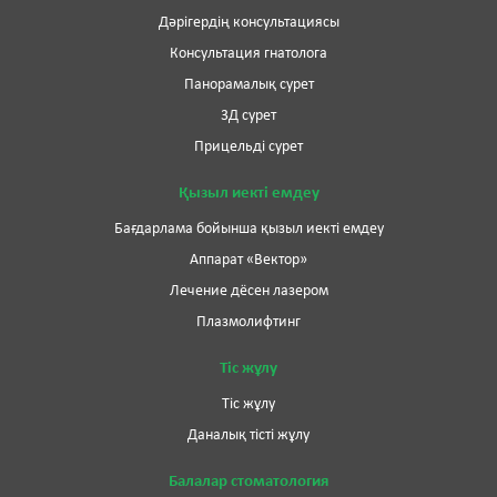
Дәрігердің консультациясы
Консультация гнатолога
Панорамалық сурет
3Д сурет
Прицельді сурет
Қызыл иекті емдеу
Бағдарлама бойынша қызыл иекті емдеу
Аппарат «Вектор»
Лечение дёсен лазером
Плазмолифтинг
Тіс жұлу
Тіс жұлу
Даналық тісті жұлу
Балалар стоматология