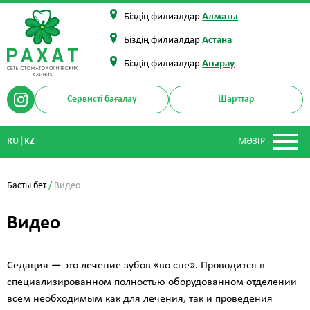
Біздің филиалдар
Алматы
Біздің филиалдар
Астана
Біздің филиалдар
Атырау
Сервисті бағалау
Шарттар
|
RU
KZ
МӘЗІР
Басты бет
/
Видео
Видео
Седация — это лечение зубов «во сне». Проводится в
специализированном полностью оборудованном отделении
всем необходимым как для лечения, так и проведения