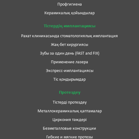
Профгигиена
Керамикалық қойындылар
Тістердің имплантациясы
Рахат клиникасында стоматологиялық имплантация
Жақ-бет хирургиясы
Зубы за один день (FAST and FIX)
Применение лазера
Экспресс-имплантациясы
Тіс қондырымдар
Протездеу
Тістерді протездеу
Металлокерамикалық қаптамалар
Циркония тәждері
Безметалловые конструкции
Гибкие и мягкие протезы