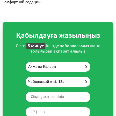
комфортной седации.
Қабылдауға жазылыңыз
Сізге
5 минут
ішінде хабарласамыз және
толығырақ ақпарат аламыз
Алматы Қаласы
Чайковский к-сі, 15а