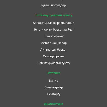
Бугель протездері
Тістемауруларын түзету
Аппараты для выравнивания
Эстетикалық брекет-жүйесі
Брекет орнату
Металл жақшалар
Лингвалды брекет
Сапфир брекет
Тістемауруларын түзету
Эстетика
Винир
Люминерлер
Тіс ағарту
Диагностика