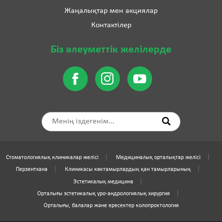
Жаңалықтар мен акциялар
Контактілер
Біз әлеуметтік желілерде
Стоматологиялық клиникалар желісі
Медициналық орталықтар желісі
Перзентхана
Клиникасы көктамырлардың қан тамырларының
Эстетикалық медицина
Орталығы эстетикалық уро-андрологиялық хирургия
Орталығы, балалар және ересектер колопроктология