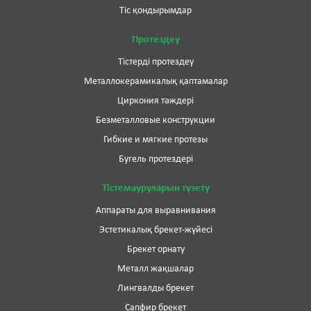
Тіс қондырымдар
Протездеу
Тістерді протездеу
Металлокерамикалық қаптамалар
Циркония тәждері
Безметалловые конструкции
Гибкие и мягкие протезы
Бугель протездері
Тістемауруларын түзету
Аппараты для выравнивания
Эстетикалық брекет-жүйесі
Брекет орнату
Металл жақшалар
Лингвалды брекет
Сапфир брекет