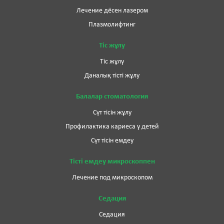
Лечение дёсен лазером
Плазмолифтинг
Тіс жұлу
Тіс жұлу
Даналық тісті жұлу
Балалар стоматология
Сүт тісін жұлу
Профилактика кариеса у детей
Сүт тісін емдеу
Тісті емдеу микроскоппен
Лечение под микроскопом
Седация
Седация