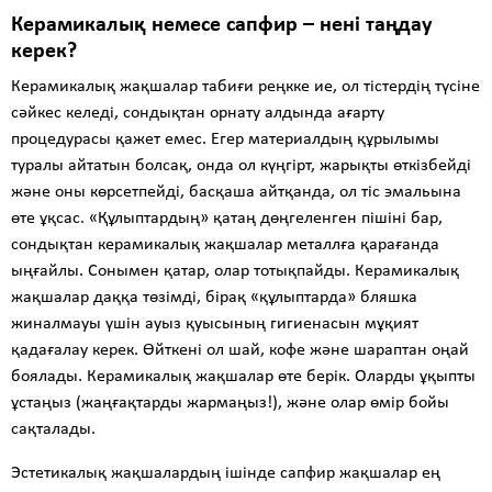
Керамикалық немесе сапфир – нені таңдау
керек?
Керамикалық жақшалар табиғи реңкке ие, ол тістердің түсіне
сәйкес келеді, сондықтан орнату алдында ағарту
процедурасы қажет емес. Егер материалдың құрылымы
туралы айтатын болсақ, онда ол күңгірт, жарықты өткізбейді
және оны көрсетпейді, басқаша айтқанда, ол тіс эмальына
өте ұқсас. «Құлыптардың» қатаң дөңгеленген пішіні бар,
сондықтан керамикалық жақшалар металлға қарағанда
ыңғайлы. Сонымен қатар, олар тотықпайды. Керамикалық
жақшалар даққа төзімді, бірақ «құлыптарда» бляшка
жиналмауы үшін ауыз қуысының гигиенасын мұқият
қадағалау керек. Өйткені ол шай, кофе және шараптан оңай
боялады. Керамикалық жақшалар өте берік. Оларды ұқыпты
ұстаңыз (жаңғақтарды жармаңыз!), және олар өмір бойы
сақталады.
Эстетикалық жақшалардың ішінде сапфир жақшалар ең