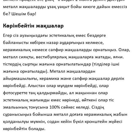
металл жақшаларды ұзақ уақыт бойы киюге дайын емессіз
бе? Шешім бар!
Көрінбейтін жақшалар
Егер сіз аузыңыздағы эстетикалық емес бездерге
байланысты көбірек назар аударғыңыз келмесе,
керамикалық немесе сапфир жақшаларды орнатыңыз. Олар,
металл сияқты, вестибулярлық жақшаларға жатады, яғни.
тістердің сыртқы жағына орнатылатындар (тілділер ішкі
жағына орнатылады). Металл жақшалардан
айырмашылығы, керамика және сапфир жақшалар дерлік
көрінбейді. Алыстан олар мүлдем көрінбейді, олар
фотосуретте таң қалдырмайды, ал жақыннан олар
эстетикалық жағымды емес көрінеді, өйткені олар тіс
эмальының тонусына 100% сәйкес келеді. Сіздің
сұранысыңыз бойынша металл доғаға керамикалық жабын
қолданылуы мүмкін, содан кейін бүкіл кронштейн жүйесі
көрінбейтін болады.