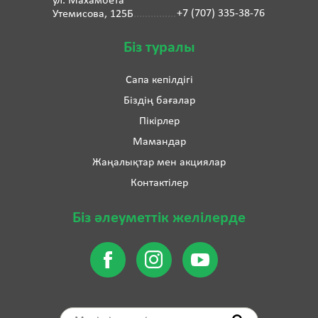
ул. Махамбета
+7 (707) 335-38-76
Утемисова, 125Б
Біз туралы
Сапа кепілдігі
Біздің бағалар
Пікірлер
Мамандар
Жаңалықтар мен акциялар
Контактілер
Біз әлеуметтік желілерде