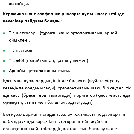
жасайды.
Керамика және сапфир жақшаларға күтім жасау кезінде
келесілер пайдалы болады:
Тіс щеткалары (тұрақты және ортодонтиялық, арнайы
ойықпен).
Тіс пастасы.
Тіс жібі (нығайтылған, қатты ұшымен).
Арнайы щеткалар жиынтығы.
Қосымша құралдардың ішінде: балауыз (жүйеге үйрену
кезеңінде қолданылады), ортодонтиялық шаю, бір сәулелі тіс
щеткасы (брекеттерді тазартады), ирригатор (қысым астында
сұйықтық ағынымен бляшкаларды жуады).
Бұл құралдармен тістерді тазалау техникасы тіс дәрігерінің
қабылдауында көрсетіледі, ол кронштейн жүйесін
орнатқаннан кейін тістердің қозғалысын бағалау және