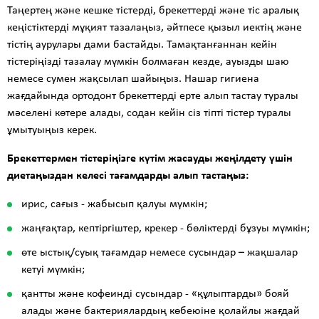
Таңертең және кешке тістерді, брекеттерді және тіс аралық
кеңістіктерді мұқият тазалаңыз, әйтпесе қызыл иектің және
тістің аурулары дами бастайды. Тамақтанғаннан кейін
тістеріңізді тазалау мүмкін болмаған кезде, ауызды шаю
немесе сумен жақсылап шайыңыз. Нашар гигиена
жағдайында ортодонт брекеттерді ерте алып тастау туралы
мәселені көтере алады, содан кейін сіз тіпті тістер туралы
ұмытуыңыз керек.
Брекеттермен тістеріңізге күтім жасауды жеңілдету үшін
диетаңыздан келесі тағамдарды алып тастаңыз:
ирис, сағыз - жабысып қалуы мүмкін;
жаңғақтар, кептіргіштер, крекер - бөліктерді бұзуы мүмкін;
өте ыстық/суық тағамдар немесе сусындар – жақшалар
кетуі мүмкін;
қантты және кофеинді сусындар - «құлыптарды» бояй
алады және бактериялардың көбеюіне қолайлы жағдай