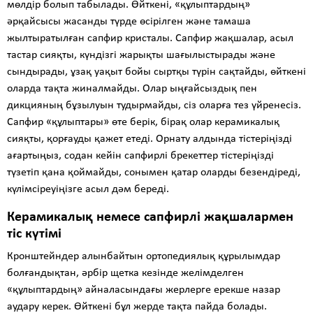
мөлдір болып табылады. Өйткені, «құлыптардың»
әрқайсысы жасанды түрде өсірілген және тамаша
жылтыратылған сапфир кристалы. Сапфир жақшалар, асыл
тастар сияқты, күндізгі жарықты шағылыстырады және
сындырады, ұзақ уақыт бойы сыртқы түрін сақтайды, өйткені
оларда тақта жиналмайды. Олар ыңғайсыздық пен
дикцияның бұзылуын тудырмайды, сіз оларға тез үйренесіз.
Сапфир «құлыптары» өте берік, бірақ олар керамикалық
сияқты, қорғауды қажет етеді. Орнату алдында тістеріңізді
ағартыңыз, содан кейін сапфирлі брекеттер тістеріңізді
түзетіп қана қоймайды, сонымен қатар оларды безендіреді,
күлімсіреуіңізге асыл дәм береді.
Керамикалық немесе сапфирлі жақшалармен
тіс күтімі
Кронштейндер алынбайтын ортопедиялық құрылымдар
болғандықтан, әрбір щетка кезінде желімделген
«құлыптардың» айналасындағы жерлерге ерекше назар
аудару керек. Өйткені бұл жерде тақта пайда болады.