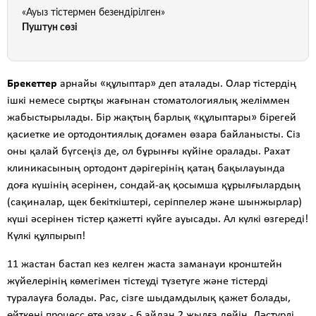
«Ауыз тістермен безендірілген»
Пуштун сөзі
Брекеттер
арнайы «құлыптар» деп аталады. Олар тістердің
ішкі немесе сыртқы жағынан стоматологиялық желіммен
жабыстырылады. Бір жақтың барлық «құлыптары» бірегей
қасиетке ие ортодонтиялық доғамен өзара байланысты. Сіз
оны қалай бүгсеңіз де, ол бұрынғы күйіне оралады. Рахат
клиникасының ортодонт дәрігерінің қатаң бақылауында
доға күшінің әсерінен, сондай-ақ қосымша құрылғылардың
(сақиналар, щек бекіткіштері, серіппелер және шынжырлар)
күші әсерінен тістер қажетті күйге ауысады. Ал күлкі өзгереді!
Күлкі құлпырып!
11 жастан бастап кез келген жаста заманауи кронштейн
жүйелерінің көмегімен тістеуді түзетуге және тістерді
туралауға болады. Рас, сізге шыдамдылық қажет болады,
өйткені процесс өте ұзақ - 6 айдан 2 жылға дейін. Дәстүрлі