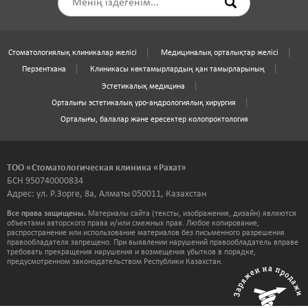
Стоматологиялық клиникалар желісі
Медициналық орталықтар желісі
Перзентхана
Клиникасы көктамырлардың қан тамырларының
Эстетикалық медицина
Орталығы эстетикалық уро-андрологиялық хирургия
Орталығы, балалар және ересектер колопроктология
ТОО «Стоматологическая клиника «Рахат»
БСН 950740000834
Адрес: ул. Р.Зорге, 8а, Алматы 050011, Казахстан
Все права защищены.
Материалы сайта (тексты, изображения, дизайн) являются
объектами авторского права и/или смежных прав. Любое копирование,
распространение или использование материалов без письменного разрешения
правообладателя запрещено. При выявлении нарушений правообладатель вправе
требовать прекращения нарушения и возмещения убытков в порядке,
предусмотренном законодательством Республики Казахстан.