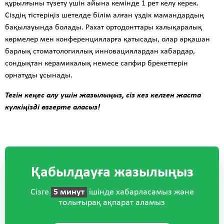
құрылғыны түзету үшін айына кемінде 1 рет келу керек.
Сіздің тістеріңіз шетелде білім алған үздік мамандардың
бақылауында болады. Рахат ортодонттары халықаралық
көрмелер мен конференцияларға қатысады, олар әрқашан
барлық стоматологиялық инновациялардан хабардар,
сондықтан керамикалық немесе сапфир брекеттерін
орнатуды ұсынады.
Тегін кеңес алу үшін жазылыңыз, сіз кез келген жаста
күлкіңізді өзгерте аласыз!
Қабылдауға жазылыңыз
Сізге
5 минут
ішінде хабарласамыз және
толығырақ ақпарат аламыз