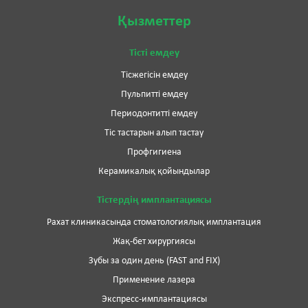
Қызметтер
Тісті емдеу
Тісжегісін емдеу
Пульпитті емдеу
Периодонтитті емдеу
Тіс тастарын алып тастау
Профгигиена
Керамикалық қойындылар
Тістердің имплантациясы
Рахат клиникасында стоматологиялық имплантация
Жақ-бет хирургиясы
Зубы за один день (FAST and FIX)
Применение лазера
Экспресс-имплантациясы