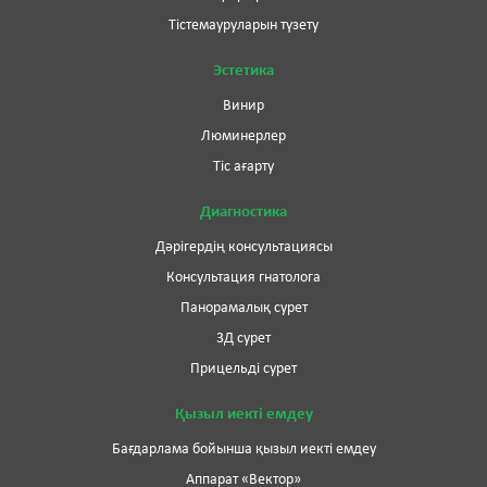
Тістемауруларын түзету
Эстетика
Винир
Люминерлер
Тіс ағарту
Диагностика
Дәрігердің консультациясы
Консультация гнатолога
Панорамалық сурет
3Д сурет
Прицельді сурет
Қызыл иекті емдеу
Бағдарлама бойынша қызыл иекті емдеу
Аппарат «Вектор»