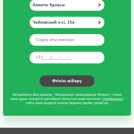
Алматы Қаласы
Чайковский к-сі, 15а
Батырмасын басу арқылы, "батырмасын қабылдауына Жазылу", толық
және дұрыс екендігін растаймын таныстым және келісемін
"Құпиялылық"
сайта және өңдеуге келісім беремін дербес деректер