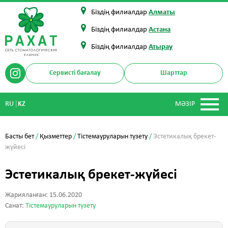
Біздің филиалдар
Алматы
Біздің филиалдар
Астана
Біздің филиалдар
Атырау
Сервисті бағалау
Шарттар
|
RU
KZ
МӘЗІР
Басты бет
/
Қызметтер
/
Тістемауруларын түзету
/
Эстетикалық брекет-
жүйесі
Эстетикалық брекет-жүйесі
Жарияланған: 15.06.2020
Санат:
Тістемауруларын түзету