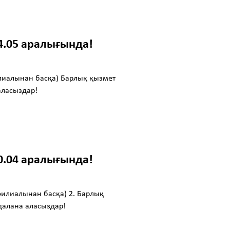
04.05 аралығында!
лиалынан басқа) Барлық қызмет
 аласыздар!
20.04 аралығында!
филиалынан басқа) 2. Барлық
йдалана аласыздар!