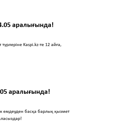
04.05 аралығында!
рлеріне Kaspi.kz-те 12 айға,
1.05 аралығында!
ік емдеуден басқа барлық қызмет
 аласыздар!