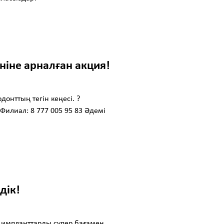
ніне арналған акция!
донттың тегін кеңесі. ?
 Филиал: 8 777 005 95 83 Әдемі
дік!
ы импланттарды супер бағамен