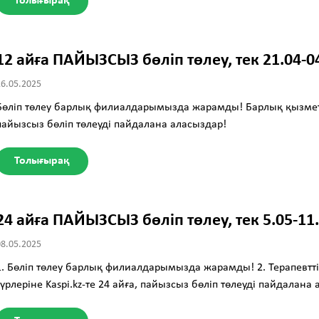
Толығырақ
12 айға ПАЙЫЗСЫЗ бөліп төлеу, тек 21.04-
16.05.2025
Бөліп төлеу барлық филиалдарымызда жарамды! Барлық қызмет тү
пайызсыз бөліп төлеуді пайдалана аласыздар!
Толығырақ
24 айға ПАЙЫЗСЫЗ бөліп төлеу, тек 5.05-1
08.05.2025
1. Бөліп төлеу барлық филиалдарымызда жарамды! 2. Терапевтт
түрлеріне Kaspi.kz-те 24 айға, пайызсыз бөліп төлеуді пайдалана