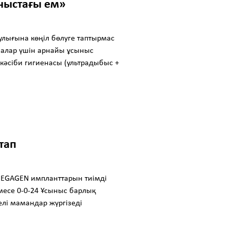
ныстағы ем»
улығына көңіл бөлуге таптырмас
алалар үшін арнайы ұсыныс
кәсіби гигиенасы (ультрадыбыс +
тап
MEGAGEN импланттарын тиімді
емесе 0-0-24 Ұсыныс барлық
лі мамандар жүргізеді