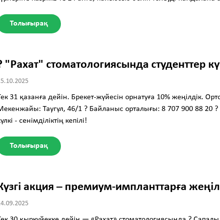
Толығырақ
? "Рахат" стоматологиясында студенттер кү
15.10.2025
Тек 31 қазанға дейін. Брекет-жүйесін орнатуға 10% жеңілдік. Орто
Мекенжайы: Таугүл, 46/1 ? Байланыс орталығы: 8 707 900 88 20 ?
күлкі - сенімділіктің кепілі!
Толығырақ
Күзгі акция – премиум-импланттарға жеңіл
24.09.2025
Тек 30 қыркүйекке дейін — «Рахат» стоматологиясында ? Сапал