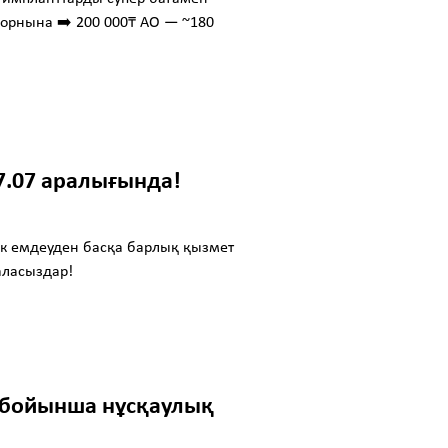
 орнына ➡️ 200 000₸ AO — ~180
27.07 аралығында!
ік емдеуден басқа барлық қызмет
 аласыздар!
 бойынша нұсқаулық