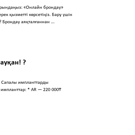
орындаңыз: «Онлайн брондау»
ек қызметті көрсетіңіз. Бару үшін
Брондау аяқталғаннан ...
ауқан! ?
 ? Сапалы импланттарды
импланттар: * AR — 220 000₸