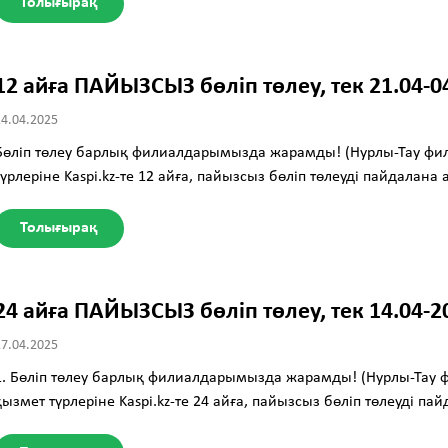
Толығырақ
12 айға ПАЙЫЗСЫЗ бөліп төлеу, тек 21.04-
24.04.2025
Бөліп төлеу барлық филиалдарымызда жарамды! (Нурлы-Тау фи
түрлеріне Kaspi.kz-те 12 айға, пайызсыз бөліп төлеуді пайдалана
Толығырақ
24 айға ПАЙЫЗСЫЗ бөліп төлеу, тек 14.04-
17.04.2025
1. Бөліп төлеу барлық филиалдарымызда жарамды! (Нурлы-Тау 
қызмет түрлеріне Kaspi.kz-те 24 айға, пайызсыз бөліп төлеуді па