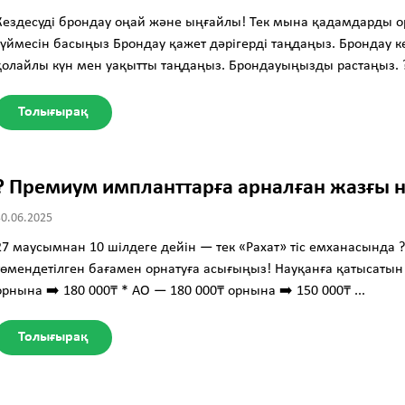
Кездесуді брондау оңай және ыңғайлы! Тек мына қадамдарды 
түймесін басыңыз Брондау қажет дәрігерді таңдаңыз. Брондау кер
қолайлы күн мен уақытты таңдаңыз. Брондауыңызды растаңыз. ? 
Толығырақ
? Премиум импланттарға арналған жазғы н
30.06.2025
27 маусымнан 10 шілдеге дейін — тек «Рахат» тіс емханасында
төмендетілген бағамен орнатуға асығыңыз! Науқанға қатысатын 
орнына ➡️ 180 000₸ * AO — 180 000₸ орнына ➡️ 150 000₸ ...
Толығырақ