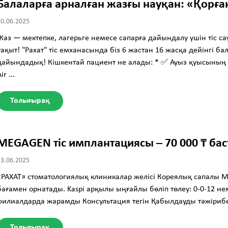
Балаларға арналған жазғы науқан: «Қорға
30.06.2025
Жаз — мектепке, лагерьге немесе сапарға дайындалу үшін тіс са
уақыт! "Рахат" тіс емханасында біз 6 жастан 16 жасқа дейінгі б
дайындадық! Кішкентай пациент не алады: * ✅ Ауыз қуысының 
ir ...
Толығырақ
MEGAGEN тіс имплантациясы – 70 000 ₸ бас
23.06.2025
«РАХАТ» стоматологиялық клиникалар желісі Кореялық сапалы 
бағамен орнатады. Kaspi арқылы ыңғайлы бөліп төлеу: 0-0-12 н
филиалдарда жарамды Консультация тегін Қабылдауды тәжірибе
Толығырақ