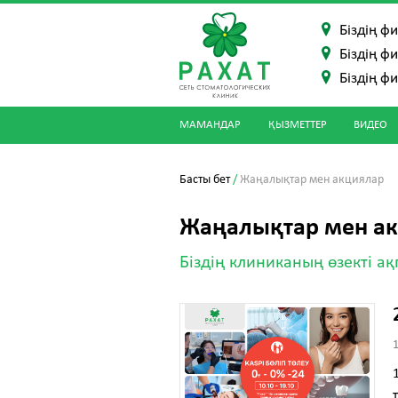
Біздің ф
Біздің ф
Біздің ф
МАМАНДАР
ҚЫЗМЕТТЕР
ВИДЕО
Басты бет
/
Жаңалықтар мен акциялар
Жаңалықтар мен а
Біздің клиниканың өзекті а