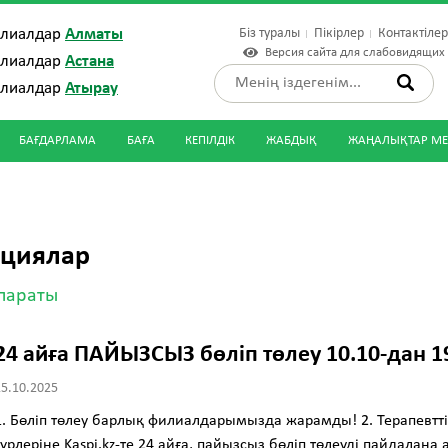
Біз туралы
Пікірлер
Контактіле
илиалдар
Алматы
Версия сайта для слабовидящих
илиалдар
Астана
илиалдар
Атырау
БАҒДАРЛАМА
БАҒА
КЕПІЛДІК
ЖАБДЫҚ
ЖАҢАЛЫҚТАР МЕ
кциялар
қпараты
24 айға ПАЙЫЗСЫЗ бөліп төлеу 10.10-дан 19
15.10.2025
1. Бөліп төлеу барлық филиалдарымызда жарамды! 2. Терапевтт
түрлеріне Kaspi.kz-те 24 айға, пайызсыз бөліп төлеуді пайдалана