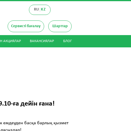
|
RU
KZ
р
Сервисті бағалау
Шарттар
Н АКЦИЯЛАР
ВАКАНСИЯЛАР
БЛОГ
.10-ға дейін ғана!
ік емдеуден басқа барлық қызмет
 аласыздар!