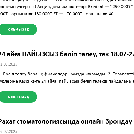
орнатып үлгеріңіз! Акциядағы импланттар: Bredent — ~250 000₸~
000₸~ орнына ➡️ 130 000₸ ST — ~70 000₸~ орнына ➡️ 40
Толығырақ
24 айға ПАЙЫЗСЫЗ бөліп төлеу, тек 18.07-
22.07.2025
1. Бөліп төлеу барлық филиалдарымызда жарамды! 2. Терапевтт
түрлеріне Kaspi.kz-те 24 айға, пайызсыз бөліп төлеуді пайдалана
Толығырақ
Рахат стоматологиясында онлайн брондау
16.07.2025