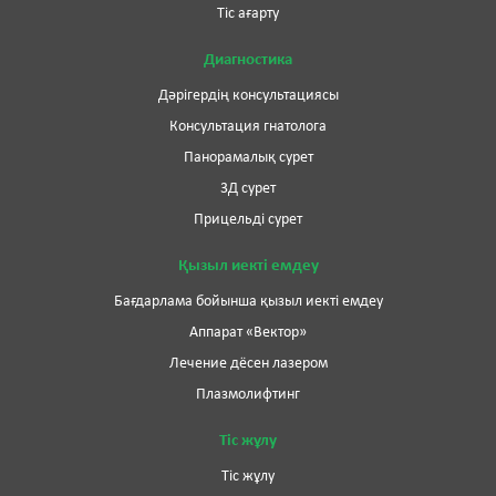
Тіс ағарту
Диагностика
Дәрігердің консультациясы
Консультация гнатолога
Панорамалық сурет
3Д сурет
Прицельді сурет
Қызыл иекті емдеу
Бағдарлама бойынша қызыл иекті емдеу
Аппарат «Вектор»
Лечение дёсен лазером
Плазмолифтинг
Тіс жұлу
Тіс жұлу