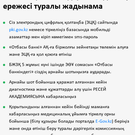
ережесi туралы жадынама
Сіз электрондық цифрлық қолтаңба (ЭЦҚ) сайтында
pki.gov.kz
немесе тіркеліңіз базасында мобильді
азаматтар мен кіріп көмегімен sms-пароль
«Отбасы банкі» АҚ-ға біржолғы зейнетақы төлемін алуға
және ЭЦҚ-ға қол қоюға өтініш
БЖЗҚ 5 жұмыс күні ішінде ЭӨҰ сомасын «Отбасы
банкіндегі» сіздің арнайы шотыңызға аударады.
Арнайы шот бойынша қаражат алғаннан кейін
диагностика және құжаттарды алу үшін РЕСЕЙ
АКАДЕМИЯСЫНА хабарласыңыз
Қорытындыны алғаннан кейін бейінді маманға
хабарласыңыз медициналық ұйымға тіркелу орны
бойынша (білу құзыры болады порталда
E-Gov.kz
) беріңіз
және онда өтініш беру туралы дәрігерлік комиссияның