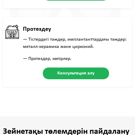
Протездеу
— Тістердегі тәждер, имплантанттардағы тәждер:
металл-керамика және цирконий.
— Протездер, көпірлер.
Консультация алу
Зейнетақы төлемдерiн пайдалану