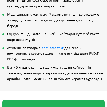
қорытындысы қоса бере отырып, жеке басын
куәландыратын құжаттың көшірмесі.
Медициналық комиссия 7 жұмыс күні ішінде емделуге
жіберу туралы шешім қабылдайды және қорытынды
береді.
Оң қорытынды алғаннан кейін қайтадан күтеміз! Рахат
шарт жасасу үшін.
Жүктеңіз платформа
enpf-otbasy.kz
дәрігерлік
комиссияның қорытындысын және келісім-шарт РАХАТ
PDF форматында.
Банк 5 жұмыс күнi iшiнде құжаттардың сәйкестiгiн
тексередi және шартта көрсетiлген деректемелерге сәйкес
арнайы шоттан медициналық ұйымға қаражат аударады.