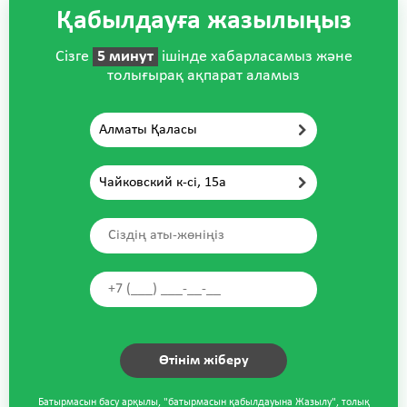
Қабылдауға жазылыңыз
Сізге
5 минут
ішінде хабарласамыз және
толығырақ ақпарат аламыз
Алматы Қаласы
Чайковский к-сі, 15а
Батырмасын басу арқылы, "батырмасын қабылдауына Жазылу", толық