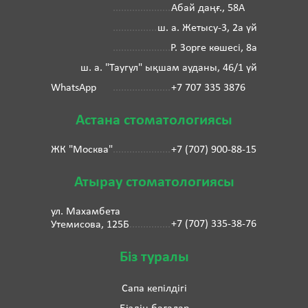
Абай даңғ., 58А
ш. а. Жетысу-3, 2а үй
Р. Зорге көшесі, 8а
ш. а. "Таугүл" ықшам ауданы, 46/1 үй
WhatsApp
+7 707 335 3876
Астана стоматологиясы
ЖК "Москва"
+7 (707) 900-88-15
Атырау стоматологиясы
ул. Махамбета
+7 (707) 335-38-76
Утемисова, 125Б
Біз туралы
Сапа кепілдігі