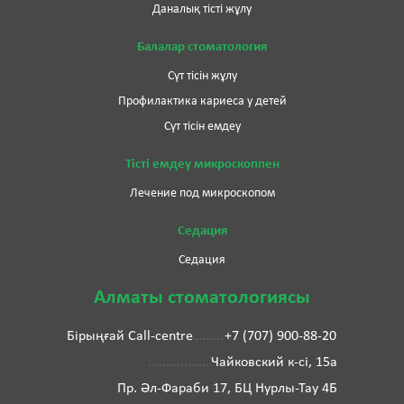
Даналық тісті жұлу
Балалар стоматология
Сүт тісін жұлу
Профилактика кариеса у детей
Сүт тісін емдеу
Тісті емдеу микроскоппен
Лечение под микроскопом
Седация
Седация
Алматы стоматологиясы
Бірыңғай Call-centre
+7 (707) 900-88-20
Чайковский к-сі, 15а
Пр. Әл-Фараби 17, БЦ Нурлы-Тау 4Б