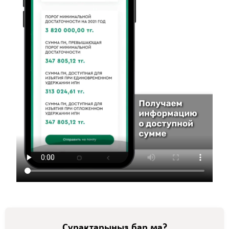
Сұрақтарыңыз бар ма?