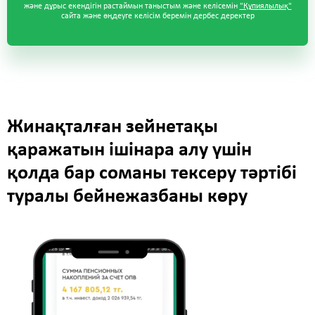
және дұрыс екендігін растаймын таныстым және келісемін
"Құпиялылық"
сайта және өңдеуге келісім беремін дербес деректер
Жинақталған зейнетақы
қаражатын ішінара алу үшін
қолда бар соманы тексеру тәртібі
туралы бейнежазбаны көру