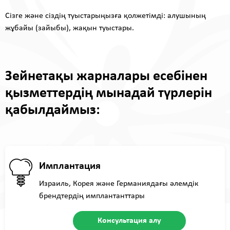
Сізге және сіздің туыстарыңызға қолжетімді: алушының
жұбайы (зайыбы), жақын туыстары.
Зейнетақы жарналары есебінен
қызметтердің мынадай түрлерін
қабылдаймыз:
Имплантация
Израиль, Корея және Германиядағы әлемдік
брендтердің имплантанттары
Консультация алу