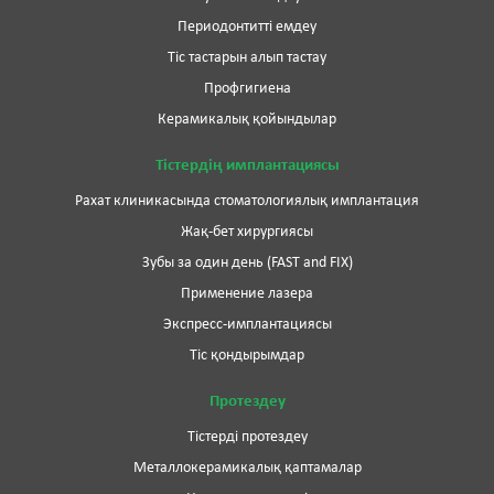
Периодонтитті емдеу
Тіс тастарын алып тастау
Профгигиена
Керамикалық қойындылар
Тістердің имплантациясы
Рахат клиникасында стоматологиялық имплантация
Жақ-бет хирургиясы
Зубы за один день (FAST and FIX)
Применение лазера
Экспресс-имплантациясы
Тіс қондырымдар
Протездеу
Тістерді протездеу
Металлокерамикалық қаптамалар