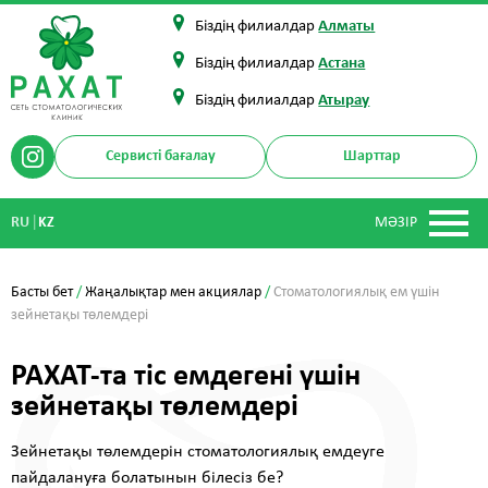
Біздің филиалдар
Алматы
Біздің филиалдар
Астана
Біздің филиалдар
Атырау
Сервисті бағалау
Шарттар
|
RU
KZ
МӘЗІР
Басты бет
/
Жаңалықтар мен акциялар
/
Стоматологиялық ем үшін
зейнетақы төлемдері
РАХАТ-та тіс емдегені үшін
зейнетақы төлемдері
Зейнетақы төлемдерін стоматологиялық емдеуге
пайдалануға болатынын білесіз бе?