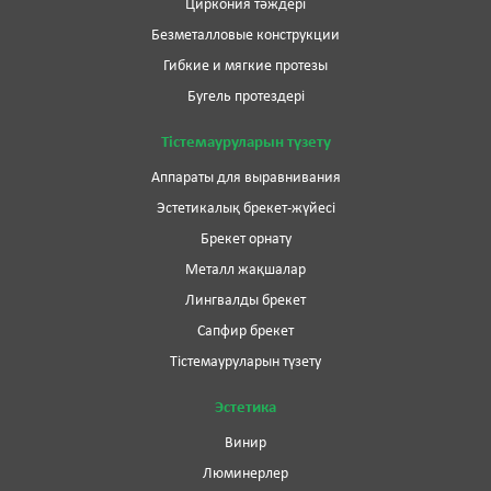
Циркония тәждері
Безметалловые конструкции
Гибкие и мягкие протезы
Бугель протездері
Тістемауруларын түзету
Аппараты для выравнивания
Эстетикалық брекет-жүйесі
Брекет орнату
Металл жақшалар
Лингвалды брекет
Сапфир брекет
Тістемауруларын түзету
Эстетика
Винир
Люминерлер