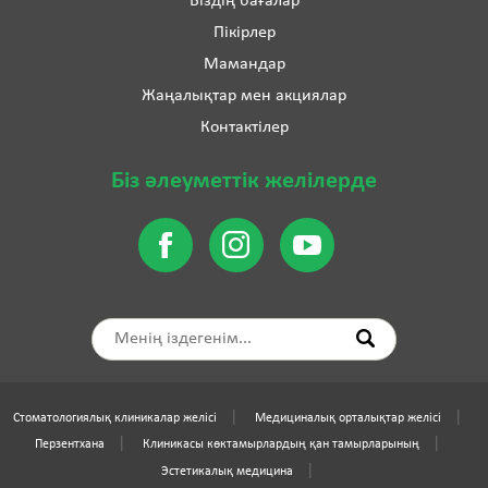
Біздің бағалар
Пікірлер
Мамандар
Жаңалықтар мен акциялар
Контактілер
Біз әлеуметтік желілерде
Стоматологиялық клиникалар желісі
Медициналық орталықтар желісі
Перзентхана
Клиникасы көктамырлардың қан тамырларының
Эстетикалық медицина