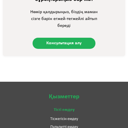
Нөмір қалдырыңыз, біздің маман
сізге бәрін егжей-тегжейлі айтып
береді
Консультация алу
Қызметтер
Тісті емдеу
Тісжегісін емдеу
Пульпитті емдеу