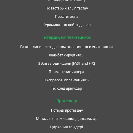
Периодонтитті емдеу
Тіс тастарын алып тастау
Профгигиена
Керамикалық қойындылар
Тістердің имплантациясы
Рахат клиникасында стоматологиялық имплантация
Жақ-бет хирургиясы
Зубы за один день (FAST and FIX)
Применение лазера
Экспресс-имплантациясы
Тіс қондырымдар
Протездеу
Тістерді протездеу
Металлокерамикалық қаптамалар
Циркония тәждері