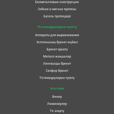
Безметалловые конструкции
Гибкие и мягкие протезы
Бугель протездері
Тістемауруларын түзету
Аппараты для выравнивания
Эстетикалық брекет-жүйесі
Брекет орнату
Металл жақшалар
Лингвалды брекет
Сапфир брекет
Тістемауруларын түзету
Эстетика
Винир
Люминерлер
Тіс ағарту