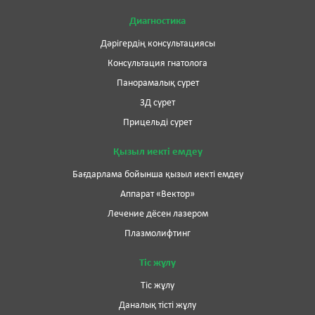
Диагностика
Дәрігердің консультациясы
Консультация гнатолога
Панорамалық сурет
3Д сурет
Прицельді сурет
Қызыл иекті емдеу
Бағдарлама бойынша қызыл иекті емдеу
Аппарат «Вектор»
Лечение дёсен лазером
Плазмолифтинг
Тіс жұлу
Тіс жұлу
Даналық тісті жұлу