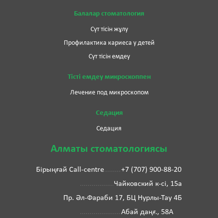
Балалар стоматология
Сүт тісін жұлу
Профилактика кариеса у детей
Сүт тісін емдеу
Тісті емдеу микроскоппен
Лечение под микроскопом
Седация
Седация
Алматы стоматологиясы
Бірыңғай Call-centre
+7 (707) 900-88-20
Чайковский к-сі, 15а
Пр. Әл-Фараби 17, БЦ Нурлы-Тау 4Б
Абай даңғ., 58А