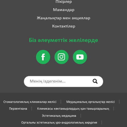
Пікірлер
Мамандар
Жаңалықтар мен акциялар
Контактілер
Біз әлеуметтік желілерде
Стоматологиялық клиникалар желісі
Медициналық орталықтар желісі
Перзентхана
Клиникасы көктамырлардың қан тамырларының
Эстетикалық медицина
Орталығы эстетикалық уро-андрологиялық хирургия