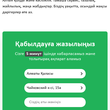
Алтын қолды және кәсібилік. Тамаша сервис, тазалық,
жайлылық, жаңа жабдықтар. Біздің уақытта, осындай жақсы
дәрігерлер өте аз.
Қабылдауға жазылыңыз
Сізге
5 минут
ішінде хабарласамыз және
толығырақ ақпарат аламыз
Алматы Қаласы
Чайковский к-сі, 15а