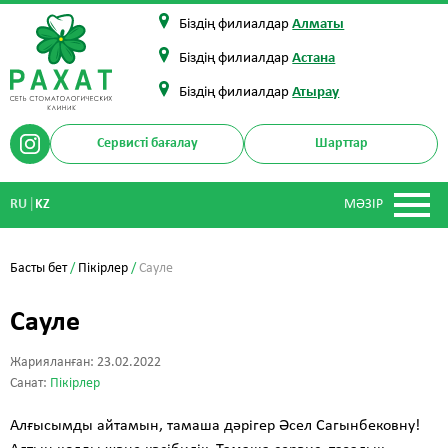
Біздің филиалдар
Алматы
Біздің филиалдар
Астана
Біздің филиалдар
Атырау
Сервисті бағалау
Шарттар
|
RU
KZ
МӘЗІР
Басты бет
/
Пікірлер
/
Сауле
Сауле
Жарияланған: 23.02.2022
Санат:
Пікірлер
Алғысымды айтамын, тамаша дәрігер Әсел Сагынбековну!