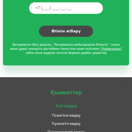
Батырмасын басу арқылы, "батырмасын қабылдауына Жазылу", толық
және дұрыс екендігін растаймын таныстым және келісемін
"Құпиялылық"
сайта және өңдеуге келісім беремін дербес деректер
Қызметтер
Тісті емдеу
Тісжегісін емдеу
Пульпитті емдеу