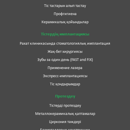
Тіс тастарын алып тастау
Профгигиена
Керамикалық қойындылар
Тістердің имплантациясы
Рахат клиникасында стоматологиялық имплантация
Жақ-бет хирургиясы
Зубы за один день (FAST and FIX)
Применение лазера
Экспресс-имплантациясы
Тіс қондырымдар
Протездеу
Тістерді протездеу
Металлокерамикалық қаптамалар
Циркония тәждері