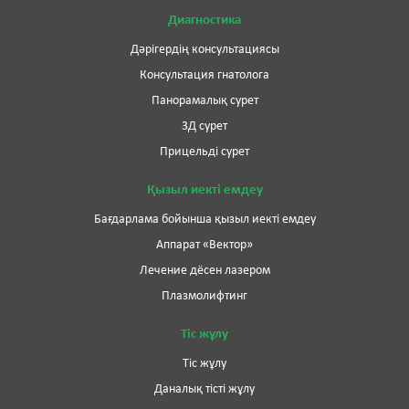
Диагностика
Дәрігердің консультациясы
Консультация гнатолога
Панорамалық сурет
3Д сурет
Прицельді сурет
Қызыл иекті емдеу
Бағдарлама бойынша қызыл иекті емдеу
Аппарат «Вектор»
Лечение дёсен лазером
Плазмолифтинг
Тіс жұлу
Тіс жұлу
Даналық тісті жұлу