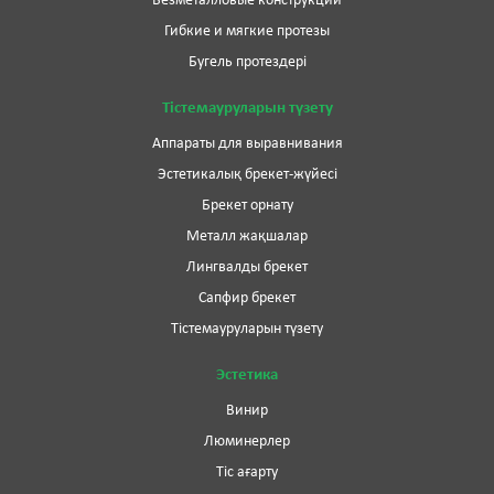
Безметалловые конструкции
Гибкие и мягкие протезы
Бугель протездері
Тістемауруларын түзету
Аппараты для выравнивания
Эстетикалық брекет-жүйесі
Брекет орнату
Металл жақшалар
Лингвалды брекет
Сапфир брекет
Тістемауруларын түзету
Эстетика
Винир
Люминерлер
Тіс ағарту