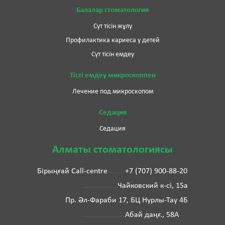
Балалар стоматология
Сүт тісін жұлу
Профилактика кариеса у детей
Сүт тісін емдеу
Тісті емдеу микроскоппен
Лечение под микроскопом
Седация
Седация
Алматы стоматологиясы
Бірыңғай Call-centre
+7 (707) 900-88-20
Чайковский к-сі, 15а
Пр. Әл-Фараби 17, БЦ Нурлы-Тау 4Б
Абай даңғ., 58А