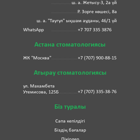
ш. а. Жетысу-3, 2а үй
Р. Зорге көшесі, 8а
ш. а. "Таугүл" ықшам ауданы, 46/1 үй
WhatsApp
+7 707 335 3876
Астана стоматологиясы
ЖК "Москва"
+7 (707) 900-88-15
Атырау стоматологиясы
ул. Махамбета
+7 (707) 335-38-76
Утемисова, 125Б
Біз туралы
Сапа кепілдігі
Біздің бағалар
Пікірлер