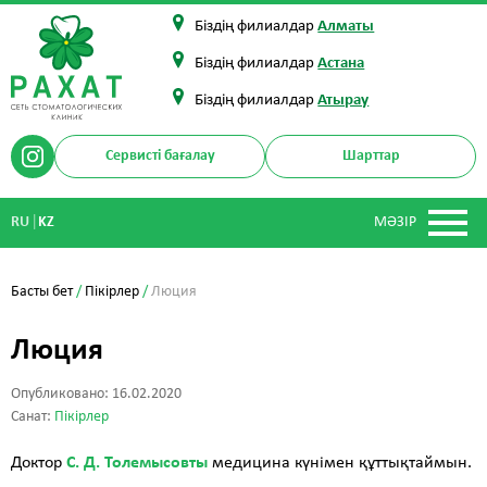
Біздің филиалдар
Алматы
Біздің филиалдар
Астана
Біздің филиалдар
Атырау
Сервисті бағалау
Шарттар
|
RU
KZ
МӘЗІР
Басты бет
/
Пікірлер
/
Люция
Люция
Опубликовано: 16.02.2020
Санат:
Пікірлер
Доктор
С. Д. Толемысовты
медицина күнімен құттықтаймын.