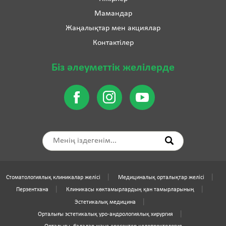
Мамандар
Жаңалықтар мен акциялар
Контактілер
Біз әлеуметтік желілерде
Стоматологиялық клиникалар желісі
Медициналық орталықтар желісі
Перзентхана
Клиникасы көктамырлардың қан тамырларының
Эстетикалық медицина
Орталығы эстетикалық уро-андрологиялық хирургия