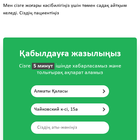
Мен сізге жоғары кәсібилігіңіз үшін төмен садақ айтқым
келеді. Сіздің пациентіңіз
Қабылдауға жазылыңыз
Сізге
5 минут
ішінде хабарласамыз және
толығырақ ақпарат аламыз
Алматы Қаласы
Чайковский к-сі, 15а