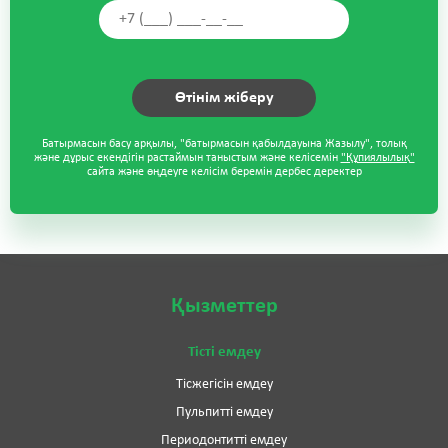
Батырмасын басу арқылы, "батырмасын қабылдауына Жазылу", толық
және дұрыс екендігін растаймын таныстым және келісемін
"Құпиялылық"
сайта және өңдеуге келісім беремін дербес деректер
Қызметтер
Тісті емдеу
Тісжегісін емдеу
Пульпитті емдеу
Периодонтитті емдеу