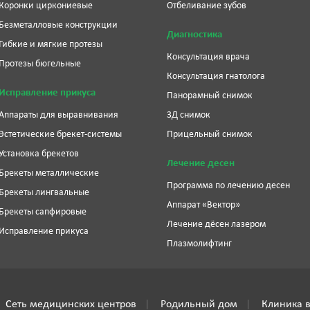
Коронки циркониевые
Отбеливание зубов
Безметалловые конструкции
Диагностика
Гибкие и мягкие протезы
Консультация врача
Протезы бюгельные
Консультация гнатолога
Исправление прикуса
Панорамный снимок
Аппараты для выравнивания
3Д снимок
Эстетические брекет-системы
Прицельный снимок
Установка брекетов
Лечение десен
Брекеты металлические
Программа по лечению десен
Брекеты лингвальные
Аппарат «Вектор»
Брекеты сапфировые
Лечение дёсен лазером
Исправление прикуса
Плазмолифтинг
Сеть медицинских центров
Родильный дом
Клиника в