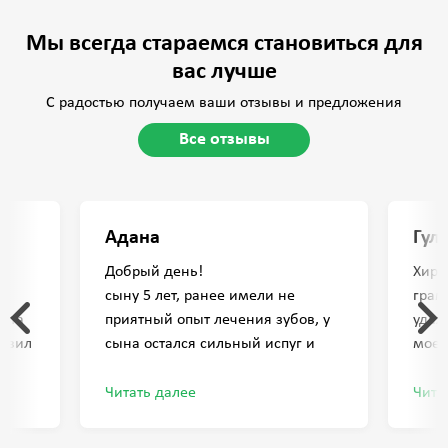
Мы всегда стараемся становиться для
вас лучше
С радостью получаем ваши отзывы и предложения
Все отзывы
Адана
Гул
Добрый день!
Хиру
сыну 5 лет, ранее имели не
грам
ента
приятный опыт лечения зубов, у
удал
тавил
сына остался сильный испуг и
моей
страх от стоматологии, в плоть,
тяжё
что от запаха боялся и
благ
Читать далее
Чита
отказывался от лечения.
хиру
пришли в стоматологию РАХАТ, по