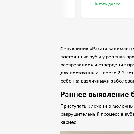
збаевич чуткий и добрый
пришли в стоматоло
Читать далее
сионал. Благодарю весь
ул.Чайковского 15А.
ники «Рахат»
Очень довольны, б
Даурен Наурызбаев
подружился с сыном
в первый же день 
глубоким кариесом,
Сеть клиник «Рахат» занимаетс
нему вернулся и на
постоянные зубы у ребенка пр
что во время лечен
«созревание» и отвердение про
мультик и хотел ве
для постоянных – после 2-3 ле
воскресенье.
ребенка различными заболева
честно очень благо
вылечили не только
Раннее выявление 
ребенка, уверена с
сервисом у наших 
Приступать к лечению молочны
будущее! искренне
разрушительный процесс в зубе
родители Амирали.
кариес.