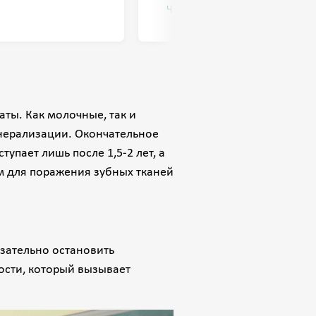
метод лечения помог мне, я 
Читать далее
результатами. К счастью, воп
стоматолога для меня теперь 
желаю здравствовать!
ты. Как молочные, так и
инерализации. Окончательное
упает лишь после 1,5-2 лет, а
ым для поражения зубных тканей
зательно остановить
ости, который вызывает