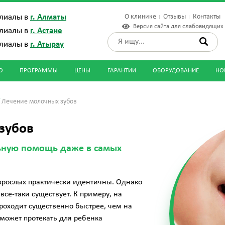
О клинике
Отзывы
Контакты
лиалы в
г. Алматы
Версия сайта для слабовидящих
лиалы в
г. Астане
лиалы в
г. Атырау
О
ПРОГРАММЫ
ЦЕНЫ
ГАРАНТИИ
ОБОРУДОВАНИЕ
НО
/
Лечение молочных зубов
зубов
ную помощь даже в самых
взрослых практически идентичны. Однако
се-таки существует. К примеру, на
роходит существенно быстрее, чем на
 может протекать для ребенка