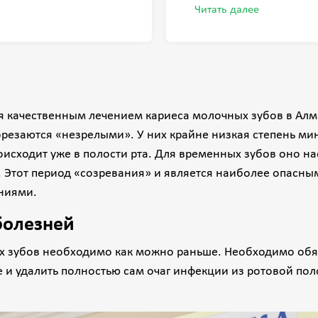
гию РАХАТ, по
отлично!
Читать далее
лагодарны Искенову
ичу!Нашел подход,
, установил контакт.
вылечил сложный зуб с
 а на второй день сын к
я качественным лечением кариеса молочных зубов в Алма
столько уже доверился,
орезаются «незрелыми». У них крайне низкая степень м
ия засмотрелся в
исходит уже в полости рта. Для временных зубов оно наст
рнуться к нему еще и в
т. Этот период «созревания» и является наиболее опасн
ниями.
дарна, спасибо что
 зубки но и испуг
болезней
 такими врачами и
детей будет лучшее
х зубов необходимо как можно раньше. Необходимо обя
 очень благодарны,
 и удалить полностью сам очаг инфекции из ротовой пол