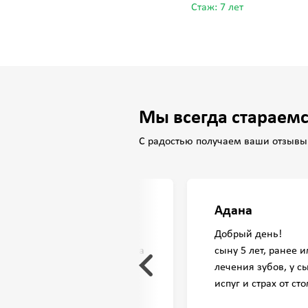
Каримжановна
а
Стаж: 7 лет
Стаж: 22 года
Мы всегда стараемс
С радостью получаем ваши отзывы
Адана
 я благодарю Искенова
Добрый день!
збаевича и его ассистента за
сыну 5 лет, ранее 
льтат не заставил себя ждать.
лечения зубов, у с
ны чистка, лазерная терапия
испуг и страх от ст
инг десен.
от запаха боялся и