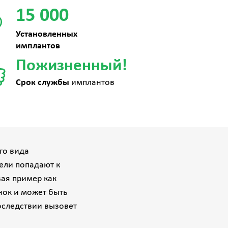
15 000
Установленных
имплантов
Пожизненный!
Срок службы
имплантов
го вида
тели попадают к
вая пример как
нок и может быть
следствии вызовет