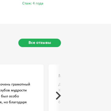
Стаж: 19 лет
Стаж: 4 года
Все отзывы
Михаил
, очень грамотный
Добрый день!
 зубов мудрости
Хочу выразить свою благодарн
я был особо
стоматологу Шипуновой Викто
я, но благодаря
безупречное качество лечения
 все прошло на
внимательный подход. Пред