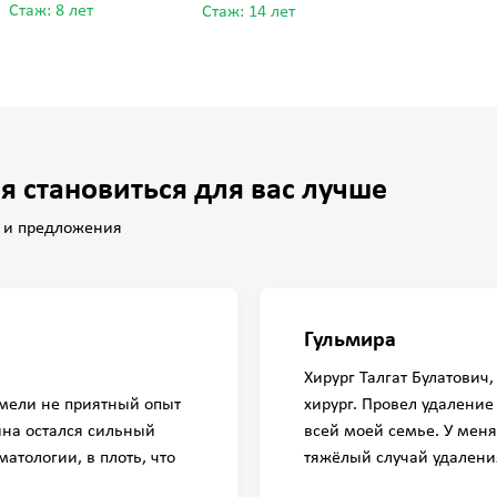
Стаж: 8 лет
Стаж: 14 лет
я становиться для вас лучше
 и предложения
Гульмира
Хирург Талгат Булатович
имели не приятный опыт
хирург. Провел удаление
ына остался сильный
всей моей семье. У мен
оматологии, в плоть, что
тяжёлый случай удалени
 отказывался от лечения.
знанию и опыту хирурга,