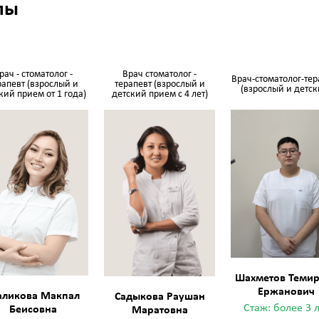
лы
рач - стоматолог -
Врач стоматолог -
Врач-стоматолог-тер
рапевт (взрослый и
терапевт (взрослый и
(взрослый и детск
кий прием от 1 года)
детский прием с 4 лет)
Шахметов Теми
Ержанович
ликова Макпал
Садыкова Раушан
Стаж: более 3 
Беисовна
Маратовна