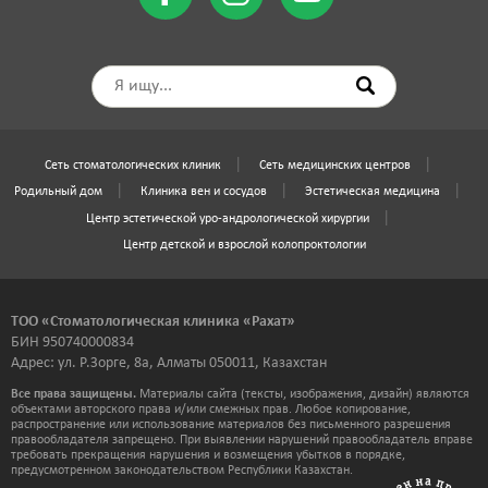
Сеть стоматологических клиник
Сеть медицинских центров
Родильный дом
Клиника вен и сосудов
Эстетическая медицина
Центр эстетической уро-андрологической хирургии
Центр детской и взрослой колопроктологии
ТОО «Стоматологическая клиника «Рахат»
БИН 950740000834
Адрес: ул. Р.Зорге, 8а, Алматы 050011, Казахстан
Все права защищены.
Материалы сайта (тексты, изображения, дизайн) являются
объектами авторского права и/или смежных прав. Любое копирование,
распространение или использование материалов без письменного разрешения
правообладателя запрещено. При выявлении нарушений правообладатель вправе
требовать прекращения нарушения и возмещения убытков в порядке,
предусмотренном законодательством Республики Казахстан.