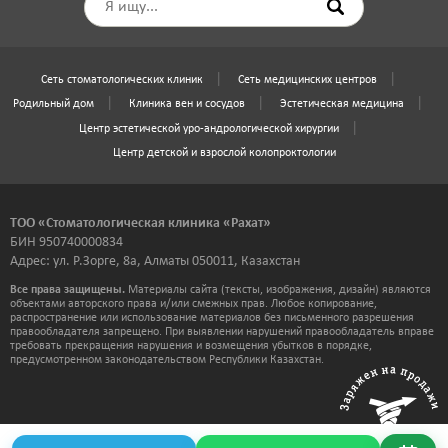
Сеть стоматологических клиник
Сеть медицинских центров
Родильный дом
Клиника вен и сосудов
Эстетическая медицина
Центр эстетической уро-андрологической хирургии
Центр детской и взрослой колопроктологии
ТОО «Стоматологическая клиника «Рахат»
БИН 950740000834
Адрес: ул. Р.Зорге, 8а, Алматы 050011, Казахстан
Все права защищены.
Материалы сайта (тексты, изображения, дизайн) являются
объектами авторского права и/или смежных прав. Любое копирование,
распространение или использование материалов без письменного разрешения
правообладателя запрещено. При выявлении нарушений правообладатель вправе
требовать прекращения нарушения и возмещения убытков в порядке,
предусмотренном законодательством Республики Казахстан.