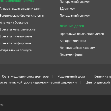
Исправление прикуса
Панорамный снимок
Аппараты для выравнивания
3Д снимок
Эстетические брекет-системы
Прицельный снимок
Установка брекетов
Лечение десен
Брекеты металлические
Программа по лечению десен
Брекеты лингвальные
Аппарат «Вектор»
Брекеты сапфировые
Лечение дёсен лазером
Исправление прикуса
Плазмолифтинг
Сеть медицинских центров
Родильный дом
Клиника в
 эстетической уро-андрологической хирургии
Центр детской
ат»