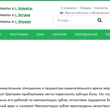
О клинике
Отзывы
Контакты
лиалы в
г. Алматы
Версия сайта для слабовидящих
лиалы в
г. Астане
лиалы в
г. Атырау
О
ПРОГРАММЫ
ЦЕНЫ
ГАРАНТИИ
ОБОРУДОВАНИЕ
НО
нимательное отношение к пациентам.замечательного врача хир
 Шутками-прибаутками легче переносить зубную боль. Он пози
ьна его работой по имплантации зубов, отсутствие ощущения бо
ный врач и человек! Имплантация зубов произведена качествен