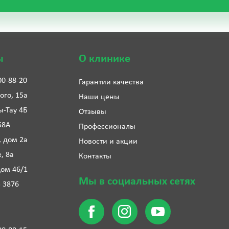
ы
О клинике
00-88-20
Гарантии качества
ого, 15а
Наши цены
ы-Тау 4Б
Отзывы
58А
Профессионалы
, дом 2а
Новости и акции
е, 8а
Контакты
дом 46/1
Мы в социальных сетях
5 3876