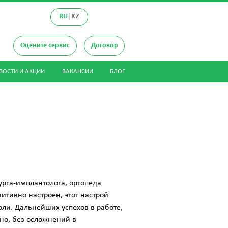
|
RU
KZ
Оцените сервис
Договор
ВОСТИ И АКЦИИ
ВАКАНСИИ
БЛОГ
урга-имплантолога, ортопеда
тивно настроен, этот настрой
ли. Дальнейших успехов в работе,
но, без осложнений в