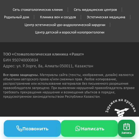
Сеть стоматологических клиник
Сеть медицинских центров
Родильный дом
Клиника вен и сосудов
Эстетическая медицина
Центр эстетической уро-андрологической хирургии
Центр детской и взрослой колопроктологии
ТОО «Стоматологическая клиника «Рахат»
БИН 950740000834
Адрес: ул. Р.Зорге, 8а, Алматы 050011, Казахстан
Все права защищены.
Материалы сайта (тексты, изображения, дизайн) являются
объектами авторского права и/или смежных прав. Любое копирование,
распространение или использование материалов без письменного разрешения
правообладателя запрещено. При выявлении нарушений правообладатель вправе
требовать прекращения нарушения и возмещения убытков в порядке,
предусмотренном законодательством Республики Казахстан.
Позвонить
Написать
Запись