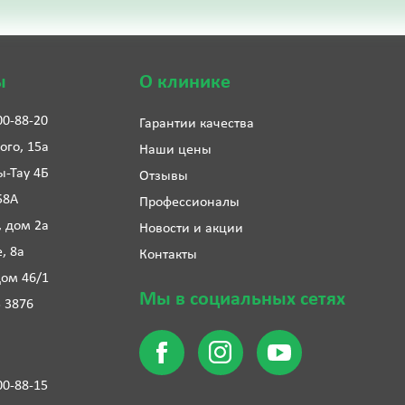
ы
О клинике
00-88-20
Гарантии качества
ого, 15а
Наши цены
ы-Тау 4Б
Отзывы
58А
Профессионалы
, дом 2а
Новости и акции
е, 8а
Контакты
дом 46/1
Мы в социальных сетях
5 3876
00-88-15