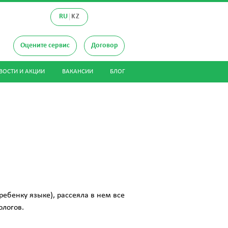
|
RU
KZ
Оцените сервис
Договор
ВОСТИ И АКЦИИ
ВАКАНСИИ
БЛОГ
ебенку языке), рассеяла в нем все
ологов.