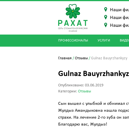
Наши фи
Наши фи
Наши фи
ПРОФЕССИОНАЛЫ
УСЛУГИ
ВИДЕ
Главная
/
Отзывы
/
Gulnaz Bauyrzhankyzy
Gulnaz Bauyrzhanky
Опубликовано: 03.06.2019
Категории:
Отзывы
Сын вышел с улыбкой и обнимал ст
Жулдыз Амандыковна нашла подход 
страхи. На лечение 2-го зуба он за
Благодарю вас, Жулдыз!