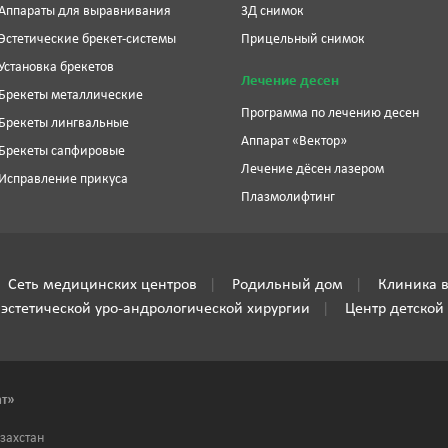
Аппараты для выравнивания
3Д снимок
Эстетические брекет-системы
Прицельный снимок
Установка брекетов
Лечение десен
Брекеты металлические
Программа по лечению десен
Брекеты лингвальные
Аппарат «Вектор»
Брекеты сапфировые
Лечение дёсен лазером
Исправление прикуса
Плазмолифтинг
Сеть медицинских центров
Родильный дом
Клиника в
 эстетической уро-андрологической хирургии
Центр детской
ат»
азахстан