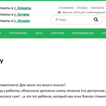
О клинике
Отзывы
Контакты
лиалы в
г. Алматы
Версия сайта для слабовидящих
лиалы в
г. Астане
лиалы в
г. Атырау
О
ПРОГРАММЫ
ЦЕНЫ
ГАРАНТИИ
ОБОРУДОВАНИЕ
НО
zy
оматолога! Для меня это много значит!
к ребенку, объяснила детально схему лечения (на доступном р
писался сам! …и это тот ребёнок, который как огня боялся стомат