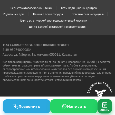
Сеть стоматологических клиник
Сеть медицинских центров
Родильный дом
Клиника вен и сосудов
Эстетическая медицина
Центр эстетической уро-андрологической хирургии
Центр детской и взрослой колопроктологии
ТОО «Стоматологическая клиника «Рахат»
БИН 950740000834
Адрес: ул. Р.Зорге, 8а, Алматы 050011, Казахстан
Все права защищены.
Материалы сайта (тексты, изображения, дизайн) являются
объектами авторского права и/или смежных прав. Любое копирование,
распространение или использование материалов без письменного разрешения
правообладателя запрещено. При выявлении нарушений правообладатель вправе
требовать прекращения нарушения и возмещения убытков в порядке,
предусмотренном законодательством Республики Казахстан.
Позвонить
Написать
Запись