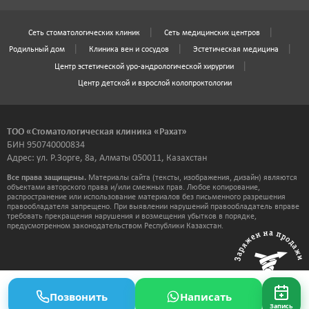
Сеть стоматологических клиник
Сеть медицинских центров
Родильный дом
Клиника вен и сосудов
Эстетическая медицина
Центр эстетической уро-андрологической хирургии
Центр детской и взрослой колопроктологии
ТОО «Стоматологическая клиника «Рахат»
БИН 950740000834
Адрес: ул. Р.Зорге, 8а, Алматы 050011, Казахстан
Все права защищены.
Материалы сайта (тексты, изображения, дизайн) являются
объектами авторского права и/или смежных прав. Любое копирование,
распространение или использование материалов без письменного разрешения
правообладателя запрещено. При выявлении нарушений правообладатель вправе
требовать прекращения нарушения и возмещения убытков в порядке,
предусмотренном законодательством Республики Казахстан.
Позвонить
Написать
Запись