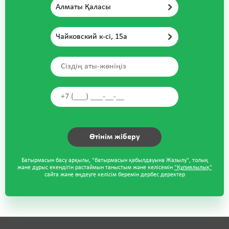
Алматы Қаласы
Чайковский к-сі, 15а
Батырмасын басу арқылы, "батырмасын қабылдауына Жазылу", толық
және дұрыс екендігін растаймын таныстым және келісемін
"Құпиялылық"
сайта және өңдеуге келісім беремін дербес деректер