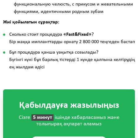
функциональную челюсть, с прикусом и жевательными
функциями, идентичными родным зубам
Жиі қойылатын сұрақтар:
Сколько стоит процедура
«Fast&Fixed»
?
Бір жаққа импланттарды орнату 2 800 000 теңгеден бастап
Бұл процедура қанша уақытқа созылады?
Бүгінгі күні бұл барлық тістерді 1 күнде қалпына келтірудің
ең жылдам әдісі
Қабылдауға жазылыңыз
Сізге
5 минут
ішінде хабарласамыз және
толығырақ ақпарат аламыз