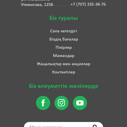
+7 (707) 335-38-76
Утемисова, 125Б
Біз туралы
Сапа кепілдігі
Біздің бағалар
Пікірлер
Мамандар
Жаңалықтар мен акциялар
Контактілер
Біз әлеуметтік желілерде