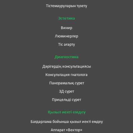
Тістемауруларын түзету
Эстетика
Винир
Люминерлер
Тіс ағарту
Диагностика
Дәрігердің консультациясы
Консультация гнатолога
Панорамалық сурет
3Д сурет
Прицельді сурет
Қызыл иекті емдеу
Бағдарлама бойынша қызыл иекті емдеу
Аппарат «Вектор»