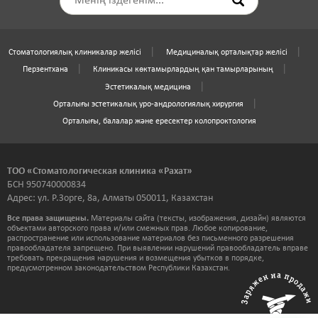
Стоматологиялық клиникалар желісі
Медициналық орталықтар желісі
Перзентхана
Клиникасы көктамырлардың қан тамырларының
Эстетикалық медицина
Орталығы эстетикалық уро-андрологиялық хирургия
Орталығы, балалар және ересектер колопроктология
ТОО «Стоматологическая клиника «Рахат»
БСН 950740000834
Адрес: ул. Р.Зорге, 8а, Алматы 050011, Казахстан
Все права защищены.
Материалы сайта (тексты, изображения, дизайн) являются
объектами авторского права и/или смежных прав. Любое копирование,
распространение или использование материалов без письменного разрешения
правообладателя запрещено. При выявлении нарушений правообладатель вправе
требовать прекращения нарушения и возмещения убытков в порядке,
предусмотренном законодательством Республики Казахстан.