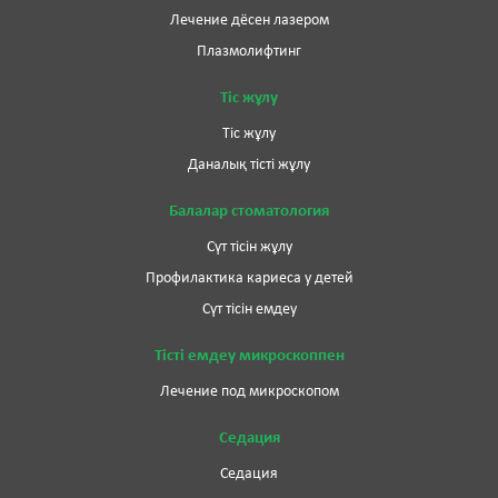
Лечение дёсен лазером
Плазмолифтинг
Тіс жұлу
Тіс жұлу
Даналық тісті жұлу
Балалар стоматология
Сүт тісін жұлу
Профилактика кариеса у детей
Сүт тісін емдеу
Тісті емдеу микроскоппен
Лечение под микроскопом
Седация
Седация