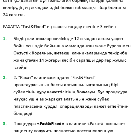
сәтті қолданатын бұл технология барлық тістерді қалпына
келтірудің ең жылдам әдісі болып табылады - бар болғаны
24 сағатта.
РАХАТТА "Fast&Fixed" ең жақсы таңдау екеніне 3 себеп
Біздің клиникалар желісінде 12 жылдан астам уақыт
бойы осы әдіс бойынша маманданған және Еуропа мен
Оңтүстік Кореяның жетекші клиникаларында тәжірибе
жинақтаған 14 жоғары кәсіби сарапшы дәрігер жұмыс
істейді
2. "Рахат" клиникасындағы "Fast&Fixed"
процедурасының басты артықшылықтарының бірі-
сүйек тінін құру қажеттілігінің болмауы. Бұл процедура
науқас үшін аз жарақат алатынын және сүйек
пластикасына күрделі операцияларды қажет етпейтінін
білдіреді
Процедура
«Fast&Fixed»
в клинике «Рахат» позволяет
пациенту получить полностью восстановленную