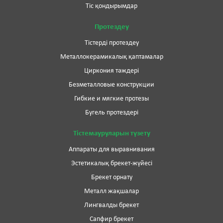
Тіс қондырымдар
Протездеу
Тістерді протездеу
Металлокерамикалық қаптамалар
Циркония тәждері
Безметалловые конструкции
Гибкие и мягкие протезы
Бугель протездері
Тістемауруларын түзету
Аппараты для выравнивания
Эстетикалық брекет-жүйесі
Брекет орнату
Металл жақшалар
Лингвалды брекет
Сапфир брекет