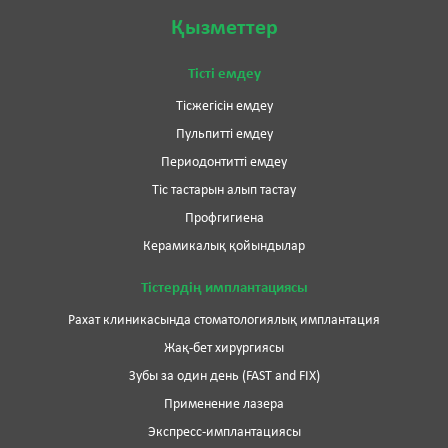
Қызметтер
Тісті емдеу
Тісжегісін емдеу
Пульпитті емдеу
Периодонтитті емдеу
Тіс тастарын алып тастау
Профгигиена
Керамикалық қойындылар
Тістердің имплантациясы
Рахат клиникасында стоматологиялық имплантация
Жақ-бет хирургиясы
Зубы за один день (FAST and FIX)
Применение лазера
Экспресс-имплантациясы