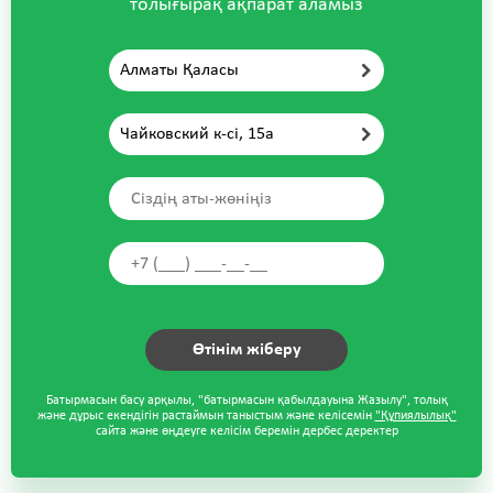
толығырақ ақпарат аламыз
нему вернулся и настолько уже
доверился, что во время лечения
Алматы Қаласы
засмотрелся в мультик и хотел
вернуться к нему еще и в
воскресенье.
Чайковский к-сі, 15а
честно очень благодарна,
спасибо что вылечили не только
зубки но и испуг ребенка,
уверена с такими врачами и
сервисом у наших детей будет
лучшее будущее! искренне очень
благодарны, родители Амирали.
Батырмасын басу арқылы, "батырмасын қабылдауына Жазылу", толық
және дұрыс екендігін растаймын таныстым және келісемін
"Құпиялылық"
сайта және өңдеуге келісім беремін дербес деректер