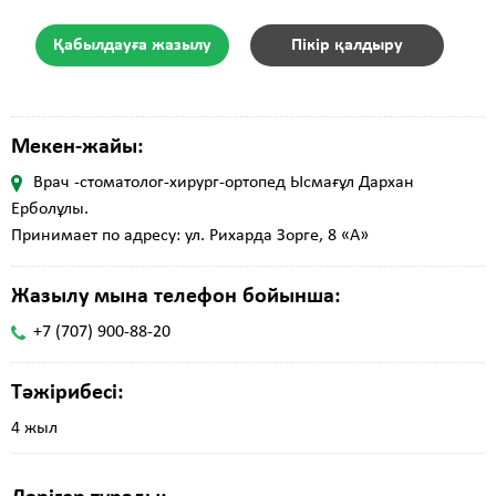
Қабылдауға жазылу
Пікір қалдыру
Мекен-жайы:
Врач -стоматолог-хирург-ортопед Ысмағұл Дархан
Ерболұлы.
Принимает по адресу: ул. Рихарда Зорге, 8 «А»
Жазылу мына телефон бойынша:
+7 (707) 900-88-20
Тәжірибесі:
4 жыл