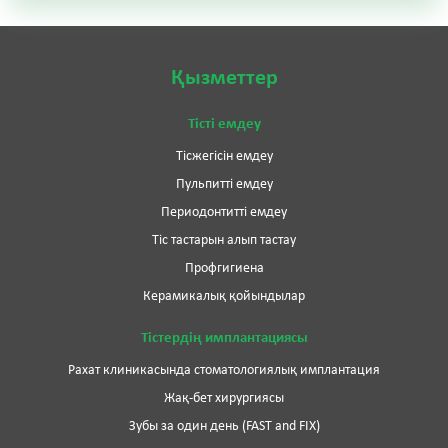
Қызметтер
Тісті емдеу
Тісжегісін емдеу
Пульпитті емдеу
Периодонтитті емдеу
Тіс тастарын алып тастау
Профгигиена
Керамикалық қойындылар
Тістердің имплантациясы
Рахат клиникасында стоматологиялық имплантация
Жақ-бет хирургиясы
Зубы за один день (FAST and FIX)