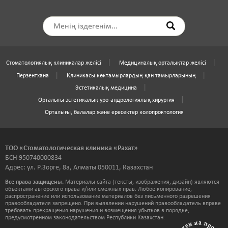
Стоматологиялық клиникалар желісі
Медициналық орталықтар желісі
Перзентхана
Клиникасы көктамырлардың қан тамырларының
Эстетикалық медицина
Орталығы эстетикалық уро-андрологиялық хирургия
Орталығы, балалар және ересектер колопроктология
ТОО «Стоматологическая клиника «Рахат»
БСН 950740000834
Адрес: ул. Р.Зорге, 8а, Алматы 050011, Казахстан
Все права защищены.
Материалы сайта (тексты, изображения, дизайн) являются
объектами авторского права и/или смежных прав. Любое копирование,
распространение или использование материалов без письменного разрешения
правообладателя запрещено. При выявлении нарушений правообладатель вправе
требовать прекращения нарушения и возмещения убытков в порядке,
предусмотренном законодательством Республики Казахстан.