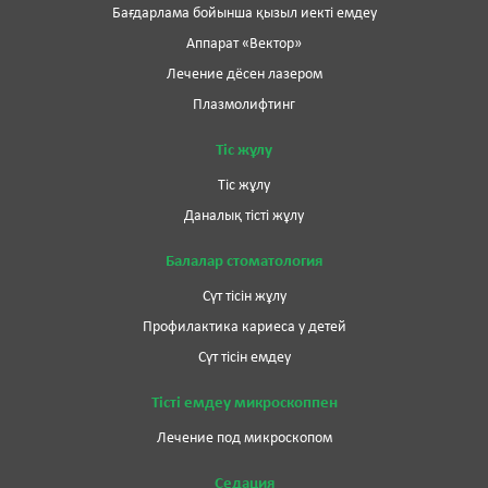
Бағдарлама бойынша қызыл иекті емдеу
Аппарат «Вектор»
Лечение дёсен лазером
Плазмолифтинг
Тіс жұлу
Тіс жұлу
Даналық тісті жұлу
Балалар стоматология
Сүт тісін жұлу
Профилактика кариеса у детей
Сүт тісін емдеу
Тісті емдеу микроскоппен
Лечение под микроскопом
Седация