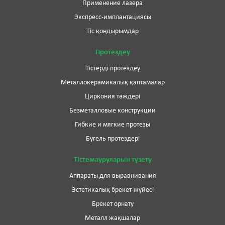
Применение лазера
Экспресс-имплантациясы
Тіс қондырымдар
Протездеу
Тістерді протездеу
Металлокерамикалық қаптамалар
Циркония тәждері
Безметалловые конструкции
Гибкие и мягкие протезы
Бугель протездері
Тістемауруларын түзету
Аппараты для выравнивания
Эстетикалық брекет-жүйесі
Брекет орнату
Металл жақшалар