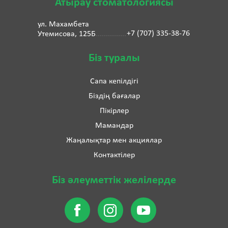
Атырау стоматологиясы
ул. Махамбета
+7 (707) 335-38-76
Утемисова, 125Б
Біз туралы
Сапа кепілдігі
Біздің бағалар
Пікірлер
Мамандар
Жаңалықтар мен акциялар
Контактілер
Біз әлеуметтік желілерде