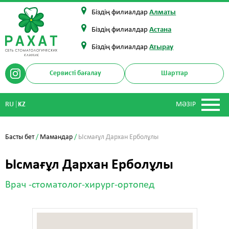
Біздің филиалдар
Алматы
Біздің филиалдар
Астана
Біздің филиалдар
Атырау
Сервисті бағалау
Шарттар
|
RU
KZ
МӘЗІР
Басты бет
/
Мамандар
/
Ысмағұл Дархан Ерболұлы
Ысмағұл Дархан Ерболұлы
Врач -стоматолог-хирург-ортопед