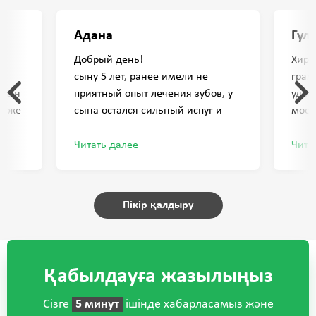
Адана
Гул
Добрый день!
Хиру
сыну 5 лет, ранее имели не
грам
 шын
приятный опыт лечения зубов, у
удал
тиже
сына остался сильный испуг и
моей
страх от стоматологии, в плоть,
тяжё
рапия
что от запаха боялся и
благ
Читать далее
Чита
ді.
отказывался от лечения.
хиру
шыр
пришли в стоматологию РАХАТ, по
би
ул.Чайковского 15А.
Пікір қалдыру
ың
Очень довольны, благодарны
ғыс
Искенову Даурен Наурызбаевичу!
Нашел подход, подружился с
сыном, установил контакт.
Қабылдауға жазылыңыз
в первый же день вылечил
сложный зуб с глубоким
Сізге
5 минут
ішінде хабарласамыз және
кариесом, а на второй день сын к