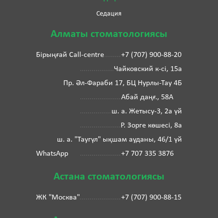
Седация
Алматы стоматологиясы
Бірыңғай Call-centre
+7 (707) 900-88-20
Чайковский к-сі, 15а
Пр. Әл-Фараби 17, БЦ Нурлы-Тау 4Б
Абай даңғ., 58А
ш. а. Жетысу-3, 2а үй
Р. Зорге көшесі, 8а
ш. а. "Таугүл" ықшам ауданы, 46/1 үй
WhatsApp
+7 707 335 3876
Астана стоматологиясы
ЖК "Москва"
+7 (707) 900-88-15