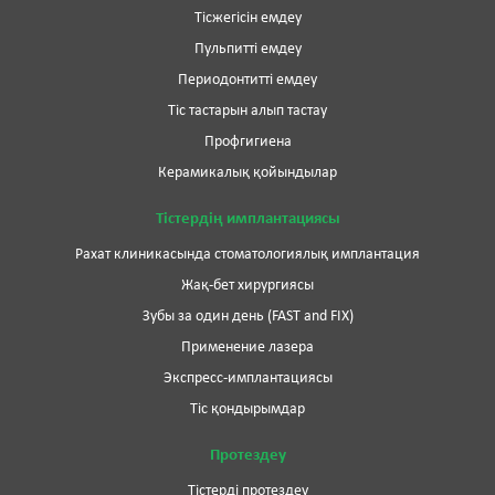
Тісжегісін емдеу
Пульпитті емдеу
Периодонтитті емдеу
Тіс тастарын алып тастау
Профгигиена
Керамикалық қойындылар
Тістердің имплантациясы
Рахат клиникасында стоматологиялық имплантация
Жақ-бет хирургиясы
Зубы за один день (FAST and FIX)
Применение лазера
Экспресс-имплантациясы
Тіс қондырымдар
Протездеу
Тістерді протездеу