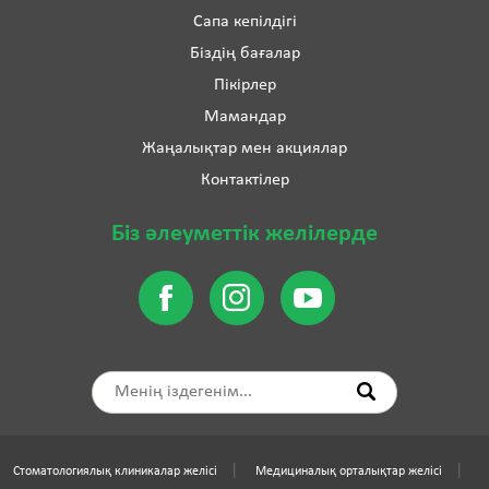
Сапа кепілдігі
Біздің бағалар
Пікірлер
Мамандар
Жаңалықтар мен акциялар
Контактілер
Біз әлеуметтік желілерде
Стоматологиялық клиникалар желісі
Медициналық орталықтар желісі