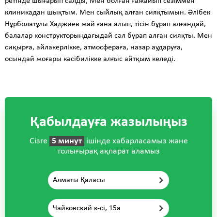
ретінде шығарып салды, Мен болған ғажайып сезіммен
клиникадан шықтым. Мен сыйлық алған сияқтымын. Әлібек
Нұрболатұлы Хаджиев жай ғана алып, тісін бұрап алғандай,
балалар конструкторындағыдай сәл бұрап алған сияқты. Мен
сиқырға, айлакерлікке, атмосфераға, назар аударуға,
осындай жоғары кәсібилікке алғыс айтқым келеді.
Қабылдауға жазылыңыз
Сізге
5 минут
ішінде хабарласамыз және
толығырақ ақпарат аламыз
Алматы Қаласы
Чайковский к-сі, 15а