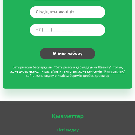
Батырмасын басу арқылы, "батырмасын қабылдауына Жазылу", толық
және дұрыс екендігін растаймын таныстым және келісемін
"Құпиялылық"
сайта және өңдеуге келісім беремін дербес деректер
Қызметтер
Тісті емдеу