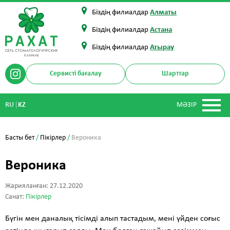
Біздің филиалдар
Алматы
Біздің филиалдар
Астана
Біздің филиалдар
Атырау
Сервисті бағалау
Шарттар
|
RU
KZ
МӘЗІР
Басты бет
/
Пікірлер
/
Вероника
Вероника
Жарияланған: 27.12.2020
Санат:
Пікірлер
Бүгін мен даналық тісімді алып тастадым, мені үйден соғыс