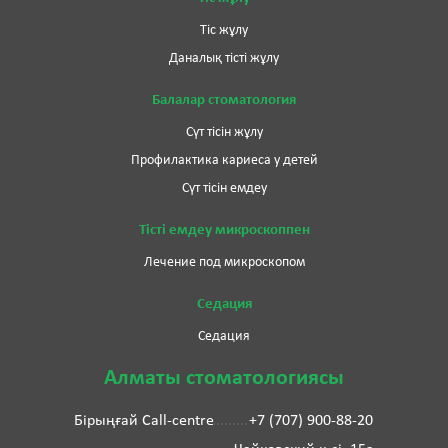
Тіс жұлу
Даналық тісті жұлу
Балалар стоматология
Сүт тісін жұлу
Профилактика кариеса у детей
Сүт тісін емдеу
Тісті емдеу микроскоппен
Лечение под микроскопом
Седация
Седация
Алматы стоматологиясы
Бірыңғай Call-centre
+7 (707) 900-88-20