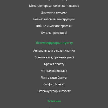
Металлокерамикалық қаптамалар
Циркония тәждері
Безметалловые конструкции
Гибкие и мягкие протезы
Бугель протездері
Тістемауруларын түзету
Аппараты для выравнивания
Эстетикалық брекет-жүйесі
Брекет орнату
Металл жақшалар
Лингвалды брекет
Сапфир брекет
Тістемауруларын түзету
Эстетика