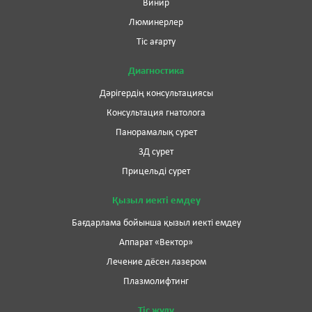
Винир
Люминерлер
Тіс ағарту
Диагностика
Дәрігердің консультациясы
Консультация гнатолога
Панорамалық сурет
3Д сурет
Прицельді сурет
Қызыл иекті емдеу
Бағдарлама бойынша қызыл иекті емдеу
Аппарат «Вектор»
Лечение дёсен лазером
Плазмолифтинг
Тіс жұлу