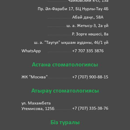
Чайковский к-сі, 15а
Пр. Әл-Фараби 17, БЦ Нурлы-Тау 4Б
Абай даңғ., 58А
ш. а. Жетысу-3, 2а үй
Р. Зорге көшесі, 8а
ш. а. "Таугүл" ықшам ауданы, 46/1 үй
WhatsApp
+7 707 335 3876
Астана стоматологиясы
ЖК "Москва"
+7 (707) 900-88-15
Атырау стоматологиясы
ул. Махамбета
+7 (707) 335-38-76
Утемисова, 125Б
Біз туралы