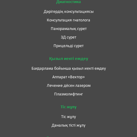
Диагностика
Дәрігердің консультациясы
Консультация гнатолога
Панорамалық сурет
3Д сурет
Прицельді сурет
Қызыл иекті емдеу
Бағдарлама бойынша қызыл иекті емдеу
Аппарат «Вектор»
Лечение дёсен лазером
Плазмолифтинг
Тіс жұлу
Тіс жұлу
Даналық тісті жұлу