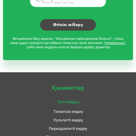
Батырмасын басу арқылы, "батырмасын қабылдауына Жазылу", толық
және дұрыс екендігін растаймын таныстым және келісемін
"Құпиялылық"
сайта және өңдеуге келісім беремін дербес деректер
Қызметтер
Тісті емдеу
Тісжегісін емдеу
Пульпитті емдеу
Периодонтитті емдеу