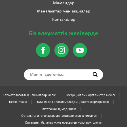
Мамандар
Жаңалықтар мен акциялар
Контактілер
Біз әлеуметтік желілерде
Стоматологиялық клиникалар желісі
Медициналық орталықтар желісі
Перзентхана
Клиникасы көктамырлардың қан тамырларының
Эстетикалық медицина
Орталығы эстетикалық уро-андрологиялық хирургия
Орталығы, балалар және ересектер колопроктология