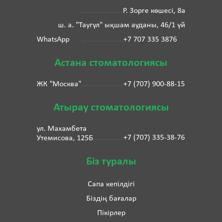
Р. Зорге көшесі, 8а
ш. а. "Таугүл" ықшам ауданы, 46/1 үй
WhatsApp
+7 707 335 3876
Астана стоматологиясы
ЖК "Москва"
+7 (707) 900-88-15
Атырау стоматологиясы
ул. Махамбета
+7 (707) 335-38-76
Утемисова, 125Б
Біз туралы
Сапа кепілдігі
Біздің бағалар
Пікірлер