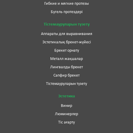
Гибкие и мягкие протезы
Бугель протездері
Тістемауруларын түзету
Аппараты для выравнивания
Эстетикалық брекет-жүйесі
Брекет орнату
Металл жақшалар
Лингвалды брекет
Сапфир брекет
Тістемауруларын түзету
Эстетика
Винир
Люминерлер
Тіс ағарту