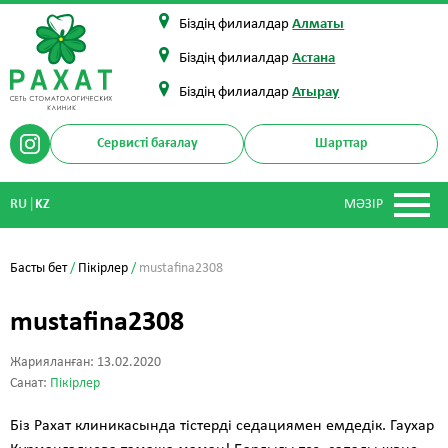
Біздің филиалдар
Алматы
Біздің филиалдар
Астана
Біздің филиалдар
Атырау
Сервисті бағалау
Шарттар
|
RU
KZ
МӘЗІР
Басты бет
/
Пікірлер
/
mustafina2308
mustafina2308
Жарияланған: 13.02.2020
Санат:
Пікірлер
Біз Рахат клиникасында тістерді седациямен емдедік. Гаухар