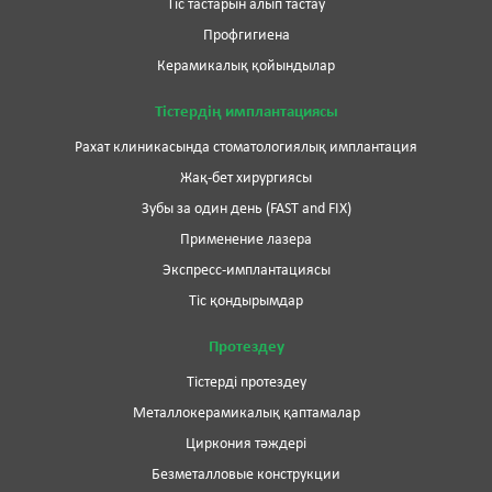
Тіс тастарын алып тастау
Профгигиена
Керамикалық қойындылар
Тістердің имплантациясы
Рахат клиникасында стоматологиялық имплантация
Жақ-бет хирургиясы
Зубы за один день (FAST and FIX)
Применение лазера
Экспресс-имплантациясы
Тіс қондырымдар
Протездеу
Тістерді протездеу
Металлокерамикалық қаптамалар
Циркония тәждері
Безметалловые конструкции