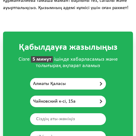
Құрманғалиева тамаша маман! Барлығы тез, сапалы және
ауыртпалықсыз. Қызымның әдемі күлкісі үшін оған рахмет!
Қабылдауға жазылыңыз
Сізге
5 минут
ішінде хабарласамыз және
толығырақ ақпарат аламыз
Алматы Қаласы
Чайковский к-сі, 15а