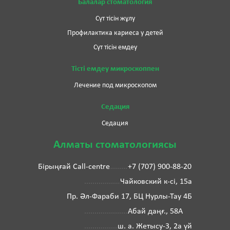
Балалар стоматология
Сүт тісін жұлу
Профилактика кариеса у детей
Сүт тісін емдеу
Тісті емдеу микроскоппен
Лечение под микроскопом
Седация
Седация
Алматы стоматологиясы
Бірыңғай Call-centre
+7 (707) 900-88-20
Чайковский к-сі, 15а
Пр. Әл-Фараби 17, БЦ Нурлы-Тау 4Б
Абай даңғ., 58А
ш. а. Жетысу-3, 2а үй