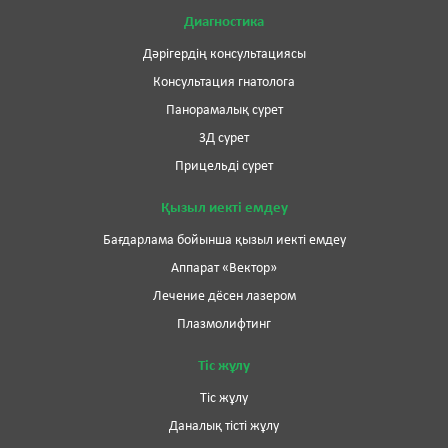
Диагностика
Дәрігердің консультациясы
Консультация гнатолога
Панорамалық сурет
3Д сурет
Прицельді сурет
Қызыл иекті емдеу
Бағдарлама бойынша қызыл иекті емдеу
Аппарат «Вектор»
Лечение дёсен лазером
Плазмолифтинг
Тіс жұлу
Тіс жұлу
Даналық тісті жұлу