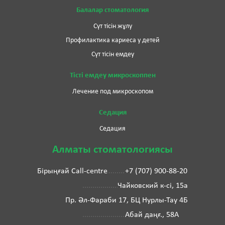
Балалар стоматология
Сүт тісін жұлу
Профилактика кариеса у детей
Сүт тісін емдеу
Тісті емдеу микроскоппен
Лечение под микроскопом
Седация
Седация
Алматы стоматологиясы
Бірыңғай Call-centre
+7 (707) 900-88-20
Чайковский к-сі, 15а
Пр. Әл-Фараби 17, БЦ Нурлы-Тау 4Б
Абай даңғ., 58А