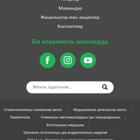
Мамандар
Жаңалықтар мен акциялар
Контактілер
Біз әлеуметтік желілерде
Стоматологиялық клиникалар желісі
Медициналық орталықтар желісі
Перзентхана
Клиникасы көктамырлардың қан тамырларының
Эстетикалық медицина
Орталығы эстетикалық уро-андрологиялық хирургия