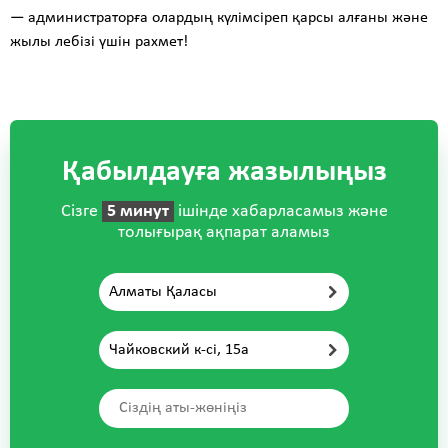
— администраторға олардың күлімсіреп қарсы алғаны және
жылы лебізі үшін рахмет!
Қабылдауға жазылыңыз
Сізге
5 минут
ішінде хабарласамыз және
толығырақ ақпарат аламыз
Алматы Қаласы
Чайковский к-сі, 15а