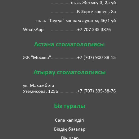
ш. а. Жетысу-3, 2а үй
Р. Зорге көшесі, 8а
ш. а. "Таугүл" ықшам ауданы, 46/1 үй
WhatsApp
+7 707 335 3876
Астана стоматологиясы
ЖК "Москва"
+7 (707) 900-88-15
Атырау стоматологиясы
ул. Махамбета
+7 (707) 335-38-76
Утемисова, 125Б
Біз туралы
Сапа кепілдігі
Біздің бағалар
Пікірлер