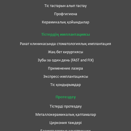
Тіс тастарын алып тастау
Профгигиена
Керамикалық қойындылар
Тістердің имплантациясы
Рахат клиникасында стоматологиялық имплантация
Жақ-бет хирургиясы
Зубы за один день (FAST and FIX)
Применение лазера
Экспресс-имплантациясы
Тіс қондырымдар
Протездеу
Тістерді протездеу
Металлокерамикалық қаптамалар
Циркония тәждері