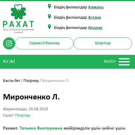
Біздің филиалдар
Алматы
Біздің филиалдар
Астана
Біздің филиалдар
Атырау
Сервисті бағалау
Шарттар
|
RU
KZ
МӘЗІР
Басты бет
/
Пікірлер
/
Миронченко Л.
Миронченко Л.
Жарияланды: 29.08.2019
Санат:
Пікірлер
Рахмет.
Татьяна Викторовна
мейірімділік үшін зейіні үшін.