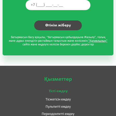
Батырмасын басу арқылы, "батырмасын қабылдауына Жазылу", толық
және дұрыс екендігін растаймын таныстым және келісемін
"Құпиялылық"
сайта және өңдеуге келісім беремін дербес деректер
Қызметтер
Тісті емдеу
Тісжегісін емдеу
Пульпитті емдеу
Периодонтитті емдеу