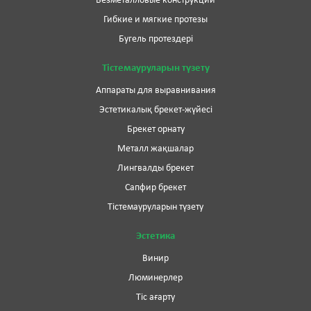
Безметалловые конструкции
Гибкие и мягкие протезы
Бугель протездері
Тістемауруларын түзету
Аппараты для выравнивания
Эстетикалық брекет-жүйесі
Брекет орнату
Металл жақшалар
Лингвалды брекет
Сапфир брекет
Тістемауруларын түзету
Эстетика
Винир
Люминерлер
Тіс ағарту