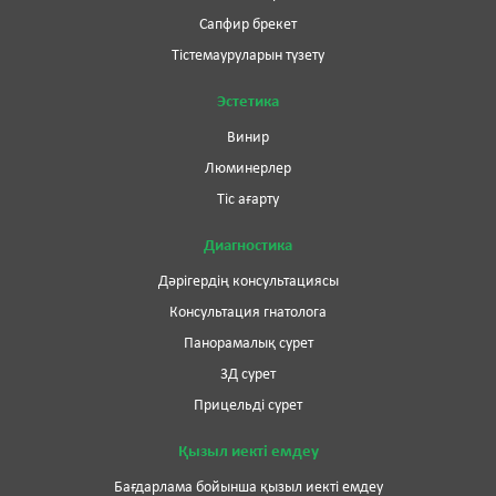
Сапфир брекет
Тістемауруларын түзету
Эстетика
Винир
Люминерлер
Тіс ағарту
Диагностика
Дәрігердің консультациясы
Консультация гнатолога
Панорамалық сурет
3Д сурет
Прицельді сурет
Қызыл иекті емдеу
Бағдарлама бойынша қызыл иекті емдеу