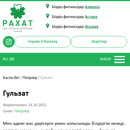
Біздің филиалдар
Алматы
Біздің филиалдар
Астана
Біздің филиалдар
Атырау
Сервисті бағалау
Шарттар
|
RU
KZ
МӘЗІР
Басты бет
/
Пікірлер
/
Гульзат
Гульзат
Жарияланған: 14.10.2021
Санат:
Пікірлер
Мен әдемі жас дәрігерге үлкен алғысымды білдіргім келеді .