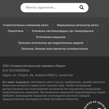
Стоматологиялық клиникалар желісі
Медициналық орталықтар желісі
Перзентхана
Клиникасы көктамырлардың қан тамырларының
Эстетикалық медицина
Орталығы эстетикалық уро-андрологиялық хирургия
Орталығы, балалар және ересектер колопроктология
ТОО «Стоматологическая клиника «Рахат»
БСН 950740000834
Адрес: ул. Р.Зорге, 8а, Алматы 050011, Казахстан
Все права защищены.
Материалы сайта (тексты, изображения, дизайн) являются
объектами авторского права и/или смежных прав. Любое копирование,
распространение или использование материалов без письменного разрешения
правообладателя запрещено. При выявлении нарушений правообладатель вправе
требовать прекращения нарушения и возмещения убытков в порядке,
предусмотренном законодательством Республики Казахстан.