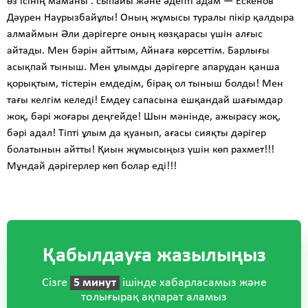
өз ісінің маманы . сыпайы және әдепті адам — Ескенов
Дәурен Наурызбайұлы! Оның жұмысы туралы пікір қалдыра
алмаймын Әли дәрігерге оның көзқарасы үшін алғыс
айтады. Мен бәрін айттым, Айнаға көрсеттім. Барлығы
асықпай тыныш. Мен ұлымды дәрігерге апарудан қанша
қорықтым, тістерін емдедім, бірақ ол тыныш болды! Мен
тағы келгім келеді! Емдеу сапасына ешқандай шағымдар
жоқ, бәрі жоғары деңгейде! Шын мәнінде, ажырасу жоқ,
бәрі адал! Тіпті ұлым да қуанып, ағасы сияқты дәрігер
болатынын айтты! Қиын жұмысыңыз үшін көп рахмет!!!
Мұндай дәрігерлер көп болар еді!!!
Қабылдауға жазылыңыз
Сізге
5 минут
ішінде хабарласамыз және
толығырақ ақпарат аламыз