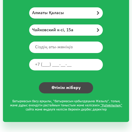
Алматы Қаласы
Чайковский к-сі, 15а
Батырмасын басу арқылы, "батырмасын қабылдауына Жазылу", толық
және дұрыс екендігін растаймын таныстым және келісемін
"Құпиялылық"
сайта және өңдеуге келісім беремін дербес деректер