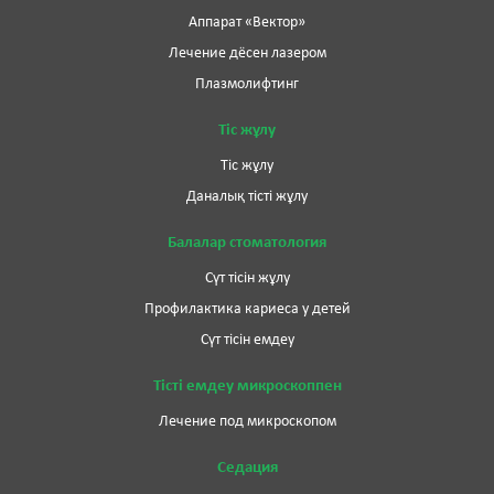
Аппарат «Вектор»
Лечение дёсен лазером
Плазмолифтинг
Тіс жұлу
Тіс жұлу
Даналық тісті жұлу
Балалар стоматология
Сүт тісін жұлу
Профилактика кариеса у детей
Сүт тісін емдеу
Тісті емдеу микроскоппен
Лечение под микроскопом
Седация