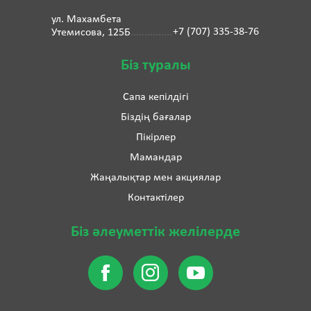
ул. Махамбета
+7 (707) 335-38-76
Утемисова, 125Б
Біз туралы
Сапа кепілдігі
Біздің бағалар
Пікірлер
Мамандар
Жаңалықтар мен акциялар
Контактілер
Біз әлеуметтік желілерде