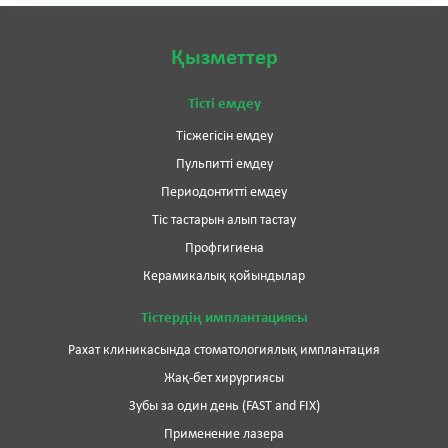
Қызметтер
Тісті емдеу
Тісжегісін емдеу
Пульпитті емдеу
Периодонтитті емдеу
Тіс тастарын алып тастау
Профгигиена
Керамикалық қойындылар
Тістердің имплантациясы
Рахат клиникасында стоматологиялық имплантация
Жақ-бет хирургиясы
Зубы за один день (FAST and FIX)
Применение лазера