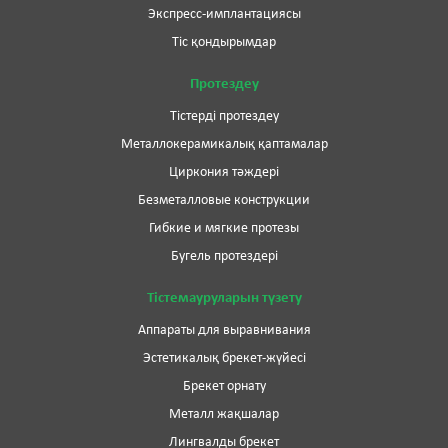
Экспресс-имплантациясы
Тіс қондырымдар
Протездеу
Тістерді протездеу
Металлокерамикалық қаптамалар
Циркония тәждері
Безметалловые конструкции
Гибкие и мягкие протезы
Бугель протездері
Тістемауруларын түзету
Аппараты для выравнивания
Эстетикалық брекет-жүйесі
Брекет орнату
Металл жақшалар
Лингвалды брекет