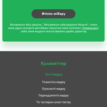
Батырмасын басу арқылы, "батырмасын қабылдауына Жазылу", толық
және дұрыс екендігін растаймын таныстым және келісемін
"Құпиялылық"
сайта және өңдеуге келісім беремін дербес деректер
Қызметтер
Тісті емдеу
Тісжегісін емдеу
Пульпитті емдеу
Периодонтитті емдеу
Тіс тастарын алып тастау