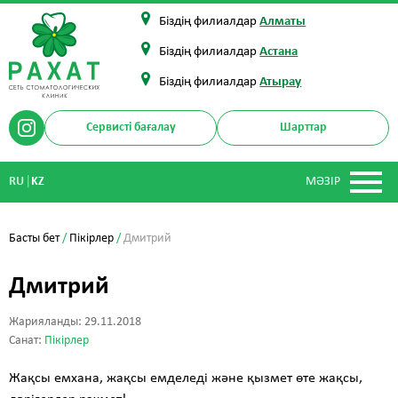
Біздің филиалдар
Алматы
Біздің филиалдар
Астана
Біздің филиалдар
Атырау
Сервисті бағалау
Шарттар
|
RU
KZ
МӘЗІР
Басты бет
/
Пікірлер
/
Дмитрий
Дмитрий
Жарияланды: 29.11.2018
Санат:
Пікірлер
Жақсы емхана, жақсы емделеді және қызмет өте жақсы,