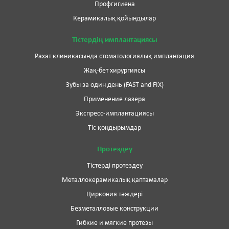
Профгигиена
Керамикалық қойындылар
Тістердің имплантациясы
Рахат клиникасында стоматологиялық имплантация
Жақ-бет хирургиясы
Зубы за один день (FAST and FIX)
Применение лазера
Экспресс-имплантациясы
Тіс қондырымдар
Протездеу
Тістерді протездеу
Металлокерамикалық қаптамалар
Циркония тәждері
Безметалловые конструкции
Гибкие и мягкие протезы