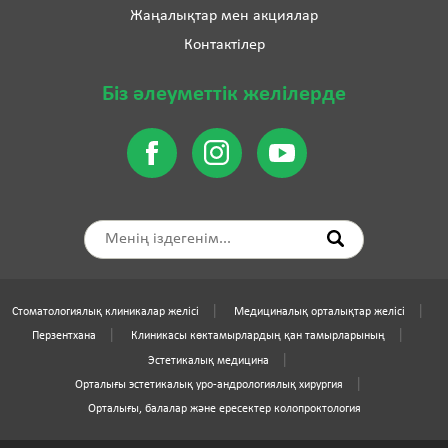
Жаңалықтар мен акциялар
Контактілер
Біз әлеуметтік желілерде
Стоматологиялық клиникалар желісі
Медициналық орталықтар желісі
Перзентхана
Клиникасы көктамырлардың қан тамырларының
Эстетикалық медицина
Орталығы эстетикалық уро-андрологиялық хирургия
Орталығы, балалар және ересектер колопроктология