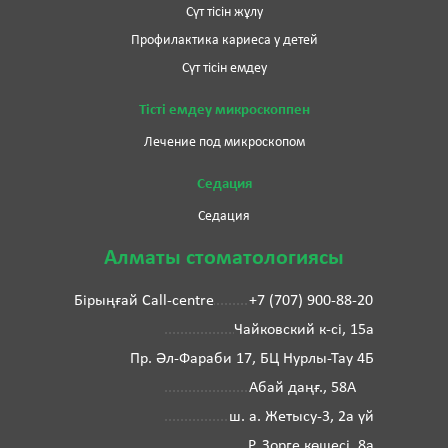
Сүт тісін жұлу
Профилактика кариеса у детей
Сүт тісін емдеу
Тісті емдеу микроскоппен
Лечение под микроскопом
Седация
Седация
Алматы стоматологиясы
Бірыңғай Call-centre
+7 (707) 900-88-20
Чайковский к-сі, 15а
Пр. Әл-Фараби 17, БЦ Нурлы-Тау 4Б
Абай даңғ., 58А
ш. а. Жетысу-3, 2а үй
Р. Зорге көшесі, 8а