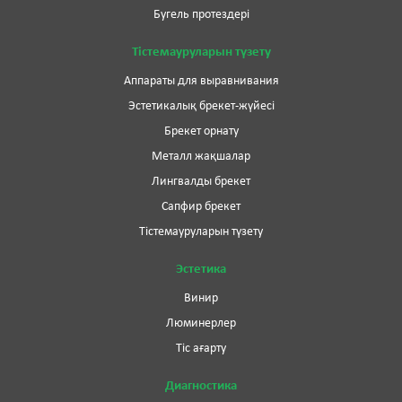
Бугель протездері
Тістемауруларын түзету
Аппараты для выравнивания
Эстетикалық брекет-жүйесі
Брекет орнату
Металл жақшалар
Лингвалды брекет
Сапфир брекет
Тістемауруларын түзету
Эстетика
Винир
Люминерлер
Тіс ағарту
Диагностика