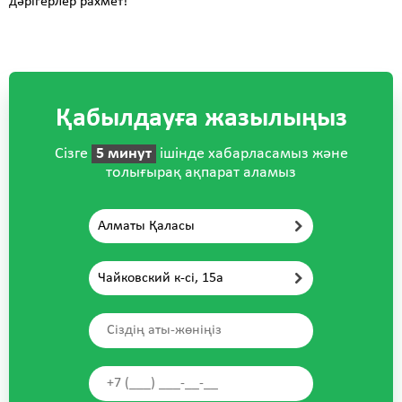
дәрігерлер рахмет!
Қабылдауға жазылыңыз
Сізге
5 минут
ішінде хабарласамыз және
толығырақ ақпарат аламыз
Алматы Қаласы
Чайковский к-сі, 15а