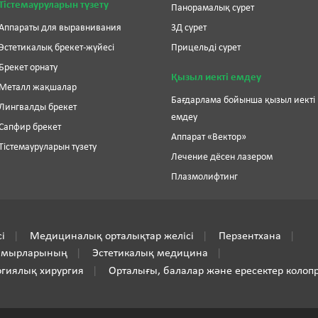
Тістемауруларын түзету
Панорамалық сурет
Аппараты для выравнивания
3Д сурет
Эстетикалық брекет-жүйесі
Прицельді сурет
Брекет орнату
Қызыл иекті емдеу
Металл жақшалар
Бағдарлама бойынша қызыл иекті
Лингвалды брекет
емдеу
Сапфир брекет
Аппарат «Вектор»
Тістемауруларын түзету
Лечение дёсен лазером
Плазмолифтинг
і
Медициналық орталықтар желісі
Перзентхана
тамырларының
Эстетикалық медицина
огиялық хирургия
Орталығы, балалар және ересектер колоп