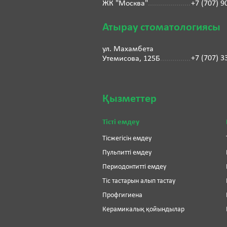
ЖК "Москва"
+7 (707) 9
Атырау стоматологиясы
ул. Махамбета
+7 (707) 3
Утемисова, 125Б
Қызметтер
Тісті емдеу
Тісжегісін емдеу
Пульпитті емдеу
Периодонтитті емдеу
Тіс тастарын алып тастау
Профгигиена
Керамикалық қойындылар