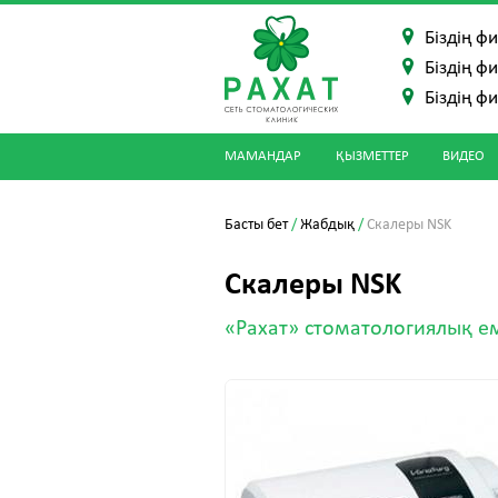
Біздің ф
Біздің ф
Біздің ф
МАМАНДАР
ҚЫЗМЕТТЕР
ВИДЕО
Басты бет
/
Жабдық
/
Скалеры NSK
Скалеры NSK
«Рахат» стоматологиялық 