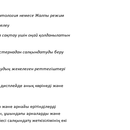
донтология немесе Жалпы режим
нелеу
 сақтау үшін оңай қолданылатын
истернадан салқындатуды беру
тудың жекелеген реттегіштері
дисплейде анық көрінеді және
 және арнайы ерітінділерді
рін, ұшындағы арналарды және
сі салқындату жеткізілімінің екі