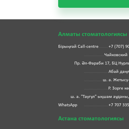
Алматы стоматологиясы
Бірыңғай Call-centre
+7 (707) 9
Чайковский к
Пр. Әл-Фараби 17, БЦ Нурл
Абай даңғ
ш. а. Жетысу-
Р. Зорге к
ш. а. "Таугүл" ықшам ауданы,
WhatsApp
+7 707 33
Астана стоматологиясы