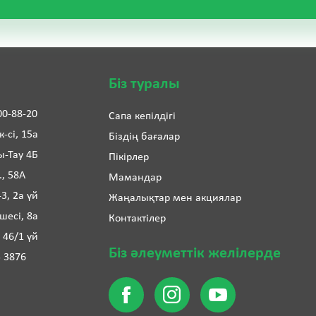
Біз туралы
00-88-20
Сапа кепілдігі
-сі, 15а
Біздің бағалар
ы-Тау 4Б
Пікірлер
., 58А
Мамандар
3, 2а үй
Жаңалықтар мен акциялар
өшесі, 8а
Контактілер
 46/1 үй
Біз әлеуметтік желілерде
5 3876