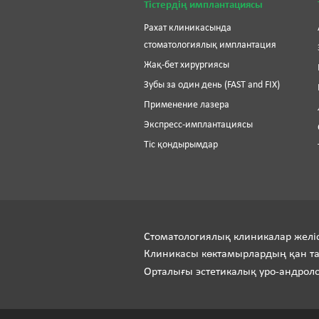
Тістердің имплантациясы
Рахат клиникасында
стоматологиялық имплантация
Жақ-бет хирургиясы
Зубы за один день (FAST and FIX)
Применение лазера
Экспресс-имплантациясы
Тіс қондырымдар
Стоматологиялық клиникалар желіс
Клиникасы көктамырлардың қан 
Орталығы эстетикалық уро-андрол