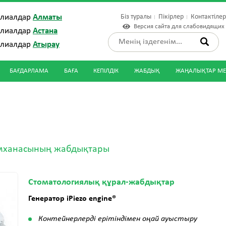
Біз туралы
Пікірлер
Контактіле
илиалдар
Алматы
Версия сайта для слабовидящих
илиалдар
Астана
илиалдар
Атырау
БАҒДАРЛАМА
БАҒА
КЕПІЛДІК
ЖАБДЫҚ
ЖАҢАЛЫҚТАР МЕ
емханасының жабдықтары
Стоматологиялық құрал-жабдықтар
Генератор iPiezo engine®
Контейнерлерді ерітіндімен оңай ауыстыру