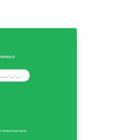
аламыз
н таныстым және