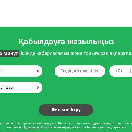
Қабылдауға жазылыңыз
5 минут
ішінде хабарласамыз және толығырақ ақпарат 
сы
сі, 15а
у арқылы, "батырмасын қабылдауына Жазылу", толық және дұрыс екендігін растаймы
келісемін
"Құпиялылық"
сайта және өңдеуге келісім беремін дербес деректер