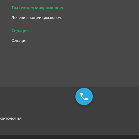
Тісті емдеу микроскоппен
Лечение под микроскопом
Седация
Седация
роктология