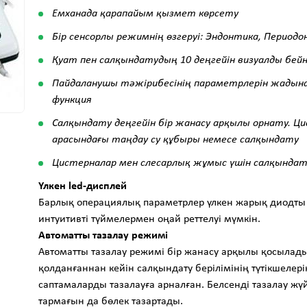
Емханада қарапайым қызмет көрсету
Бір сенсорлы режимнің өзгеруі: Эндонтика, Перио
Қуат пен салқындатудың 10 деңгейін визуалды бей
Пайдаланушы тәжірибесінің параметрлерін жадына
функция
Салқындату деңгейін бір жанасу арқылы орнату. Ц
арасындағы таңдау
су құбыры немесе салқындату
Цистерналар мен слесарлық жұмыс үшін салқында
Үлкен led-дисплей
Барлық операциялық параметрлер үлкен жарық диодты 
интуитивті түймелермен оңай реттелуі мүмкін.
Автоматты тазалау режимі
Автоматты тазалау режимі бір жанасу арқылы қосылады
қолданғаннан кейін салқындату берілімінің түтікшеле
саптамаларды тазалауға арналған. Белсенді тазалау жүйе
тармағын да бөлек тазартады.