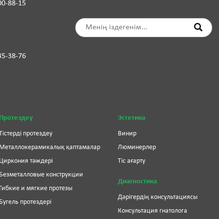
00-88-15
35-38-76
Протездеу
Эстетика
Тістерді протездеу
Винир
Металлокерамикалық қаптамалар
Люминерлер
Циркония тәждері
Тіс ағарту
Безметалловые конструкции
Диагностика
Гибкие и мягкие протезы
Дәрігердің консультациясы
Бугель протездері
Консультация гнатолога