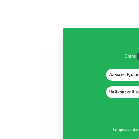
Сізге
Алматы Қала
Чайковский к-
Батырмасын бас