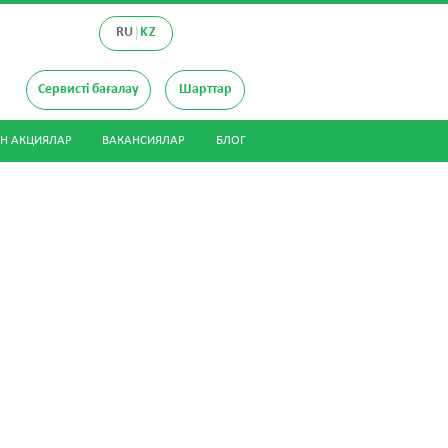
|
RU
KZ
р
Сервисті бағалау
Шарттар
Н АКЦИЯЛАР
ВАКАНСИЯЛАР
БЛОГ