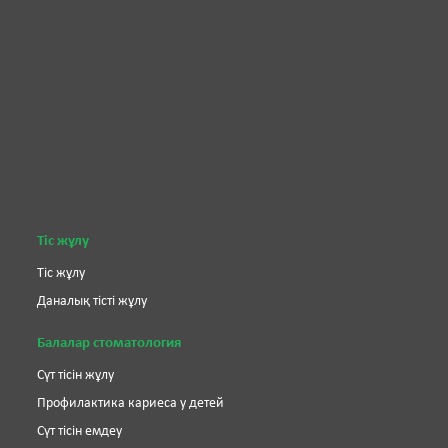
Тіс жұлу
Тіс жұлу
Даналық тісті жұлу
Балалар стоматология
Сүт тісін жұлу
Профилактика кариеса у детей
Сүт тісін емдеу